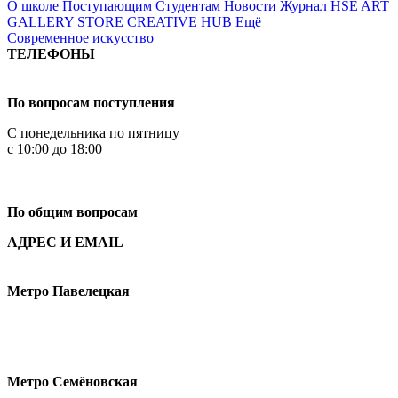
О школе
Поступающим
Студентам
Новости
Журнал
HSE ART
GALLERY
STORE
CREATIVE HUB
Ещё
Современное искусство
ТЕЛЕФОНЫ
+7 499 444-02-84
По вопросам поступления
С понедельника по пятницу
с 10:00 до 18:00
+7
495 621-87-11
По общим вопросам
АДРЕС И EMAIL
Малая Пионерская ул., 12
Метро Павелецкая
Измайловское шоссе, 44с2
Метро Семёновская