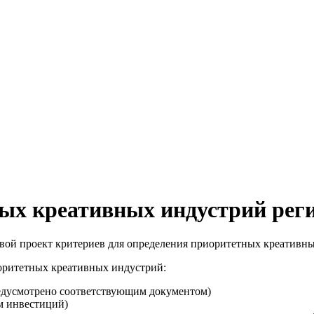
ых креативных индустрий рег
вой проект критериев для определения приоритетных креативн
иоритетных креативных индустрий:
редусмотрено соответствующим документом)
м инвестиций)