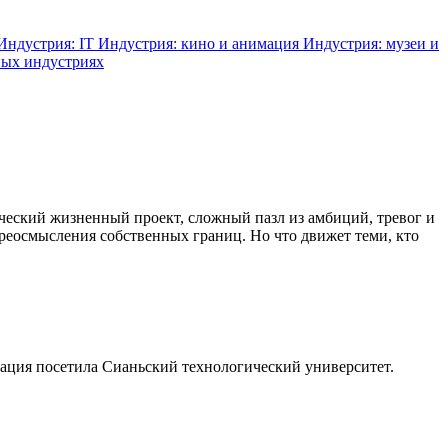
Индустрия: IT
Индустрия: кино и анимация
Индустрия: музеи и
ных индустриях
ический жизненный проект, сложный пазл из амбиций, тревог и
реосмысления собственных границ. Но что движет теми, кто
ация посетила Сианьский технологический университет.