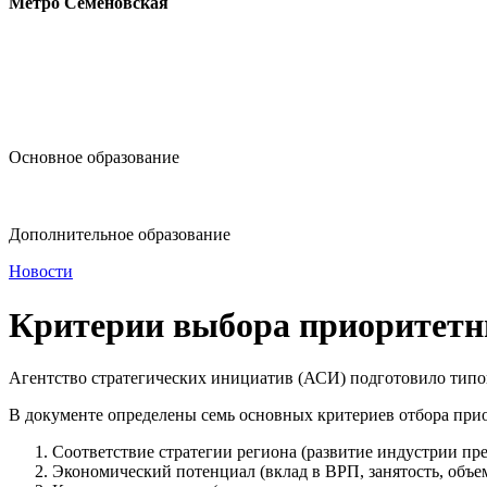
Метро Семёновская
design@hse.ru
Основное образование
dop-design@hse.ru
Дополнительное образование
Новости
Критерии выбора приоритетн
Агентство стратегических инициатив (АСИ) подготовило типо
В документе определены семь основных критериев отбора пр
Соответствие стратегии региона (развитие индустрии п
Экономический потенциал (вклад в ВРП, занятость, объе