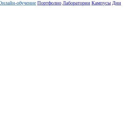
Онлайн-обучение
Портфолио
Лаборатории
Кампусы
Дни