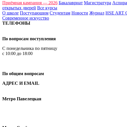
Приёмная кампания — 2026
Бакалавриат
Магистратура
Аспира
открытых дверей
Все курсы
О школе
Поступающим
Студентам
Новости
Журнал
HSE ART
Современное искусство
ТЕЛЕФОНЫ
+7 499 444-02-84
По вопросам поступления
С понедельника по пятницу
с 10:00 до 18:00
+7
495 621-87-11
По общим вопросам
АДРЕС И EMAIL
Малая Пионерская ул., 12
Метро Павелецкая
Измайловское шоссе, 44с2