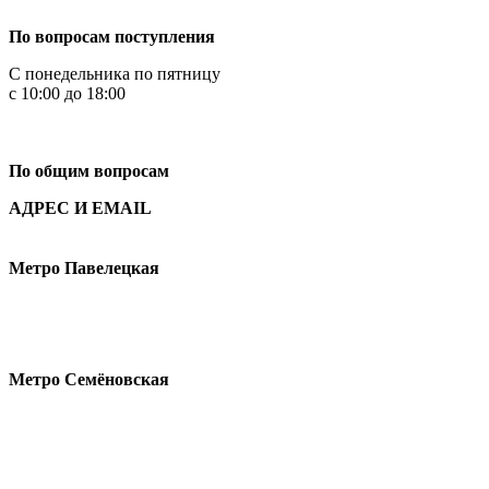
По вопросам поступления
С понедельника по пятницу
с 10:00 до 18:00
+7
495 621-87-11
По общим вопросам
АДРЕС И EMAIL
Малая Пионерская ул., 12
Метро Павелецкая
Измайловское шоссе, 44с2
Метро Семёновская