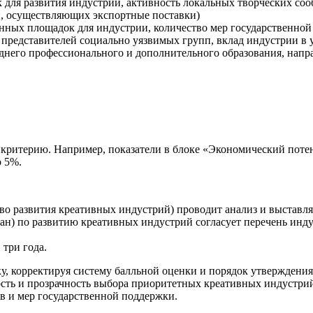
 для развития индустрии, активность локальных творческих соо
и, осуществляющих экспортные поставки)
ных площадок для индустрии, количество мер государственной
представителей социально уязвимых групп, вклад индустрии в у
днего профессионального и дополнительного образования, напра
критерию. Например, показатели в блоке «Экономический потен
 5%.
во развития креативных индустрий) проводит анализ и выставл
ан) по развитию креативных индустрий согласует перечень ин
 три года.
у, корректируя систему балльной оценки и порядок утверждени
сть и прозрачность выбора приоритетных креативных индустрий
ов и мер государственной поддержки.