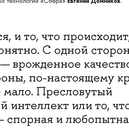
Евгений Домников
ых технологий «Сбера»
.
, и то, что происходит
онятно. С одной сторо
 — врожденное качество
роны, по-настоящему к
 мало. Пресловутый
 интеллект или то, чт
— спорная и любопытна