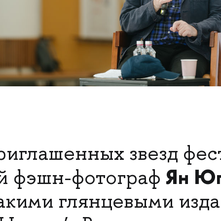
риглашенных звезд фес
Ян Ю
й фэшн-фотограф
такими глянцевыми изд