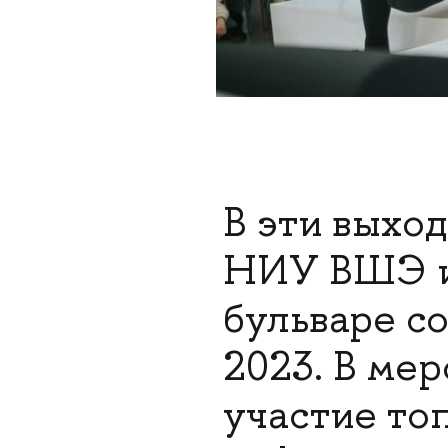
В эти выход
НИУ ВШЭ и
бульваре со
2023. В ме
участие то