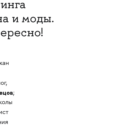
тинга
на и моды.
тересно!
екан
ог,
нецов
;
колы
ист
ния