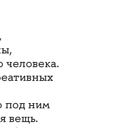
,
ны,
 человека.
реативных
о под ним
я вещь.