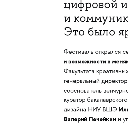
цифровой и
и коммуника
Это было я
Фестиваль открылся 
и возможности в мен
Факультета креативн
генеральный директор
сооснователь венчурног
куратор бакалаврског
Ил
дизайна НИУ ВШЭ
Валерий Печейкин
и у