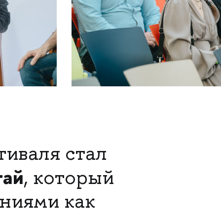
тиваля стал
гай
, который
аниями как