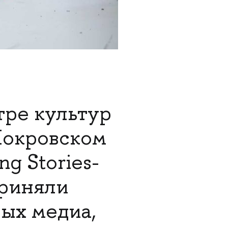
нтре культур
Покровском
ng Stories-
приняли
ых медиа,