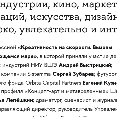
ндустрии, кино, марке
ций, искусства, дизай
рко, увлекательно и ин
«Креативность на скорости. Вызовы
сессией
яющемся мире»
, в которой приняли участие д
Андрей Быстрицкий
ых индустрий НИУ ВШЭ
;
Сергей Зубарев
 компании Sistemma
; футурол
Евгений Куз
о фонда Orbita Capital Partners
о профиля «Концепт-арт и метавселенные» Ш
ья Лепёшкин
; драматург, сценарист и журнал
правляющий директор, руководитель Управле