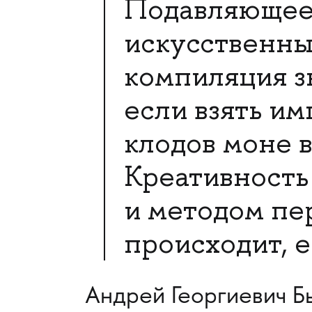
Подавляющее 
искусственный
компиляция з
если взять им
клодов моне 
Креативность 
и методом пер
происходит, е
Андрей Георгиевич Б