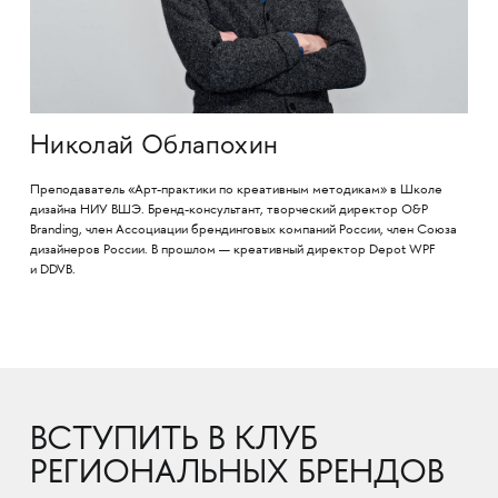
Николай Облапохин
Преподаватель «Арт-практики по креативным методикам» в Школе
дизайна НИУ ВШЭ. Бренд-консультант, творческий директор O&P
Branding, член Ассоциации брендинговых компаний России, член Союза
дизайнеров России. В прошлом — креативный директор Depot WPF
и DDVB.
ВСТУПИТЬ В КЛУБ
РЕГИОНАЛЬНЫХ БРЕНДОВ