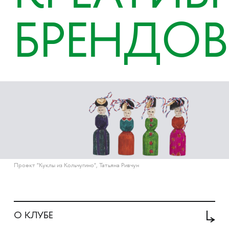
БРЕНДОВ
Проект "Куклы из Кольчугино", Татьяна Ривчун
О КЛУБЕ