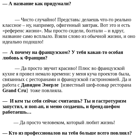
— А название как придумали?
— Чисто случайно! Представь: делаешь что‑то реально
классное – ну, например, офигенный завтрак. Вот это и есть
«референс жизни». Мы просто сидели, болтали – и вдруг,
название само всплыло. Взяли слово из обычной жизни, и оно
идеально подошло!
— А почему на французском? У тебя какая‑то особая
любовь к Франции?
— Да просто звучит красиво! Плюс во французской
кухне я провел немало времени: у меня куча проектов была,
связанных с ресторанами и французской гастрономией. Да и
работа с
Давидом Эмерле
[известный шеф-повар ресторана
Grand Cru
] тоже повлияла.
— И кем ты себя сейчас считаешь? Ты и гастротуризм
запустил, и поп‑ап, и меню создаешь, и бренд‑шефом
работаешь…
— Да просто человеком, который любит жизнь!
— Кто из профессионалов на тебя больше всего повлиял?