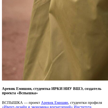
Аревик Емишян, студентка ИРКИ НИУ ВШЭ, создатель
проекта «Вспышка»
ВСПЫШКА — проект
Аревик Емишян
, студентки профиля
«Ивент-дизайн и экономика впечатлений» Института