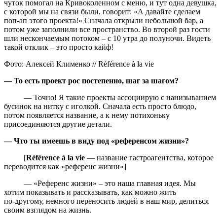
чуток помогал на Кривоколенном с меню, и тут одна девушка,
с которой мы на связи были, говорит: «А давайте сделаем
поп‑ап этого проекта!» Сначала открыли небольшой бар, а
потом уже заполнили все пространство. Во второй раз гости
шли нескончаемым потоком – с 10 утра до полуночи. Видеть
такой отклик – это просто кайф!
Фото: Алексей Клименко // Référence à la vie
— То есть проект рос постепенно, шаг за шагом?
— Точно! Я такие проекты ассоциирую с нанизыванием
бусинок на нитку с иголкой. Сначала есть просто блюдо,
потом появляется название, а к нему потихоньку
присоединяются другие детали.
— Что ты имеешь в виду под «референсом жизни»?
[
Référence à la vie
— название гастроагентства, которое
переводится как «референс жизни»]
— «Референс жизни» – это наша главная идея. Мы
хотим показывать и рассказывать, как можно жить
по‑другому, немного переносить людей в наш мир, делиться
своим взглядом на жизнь.