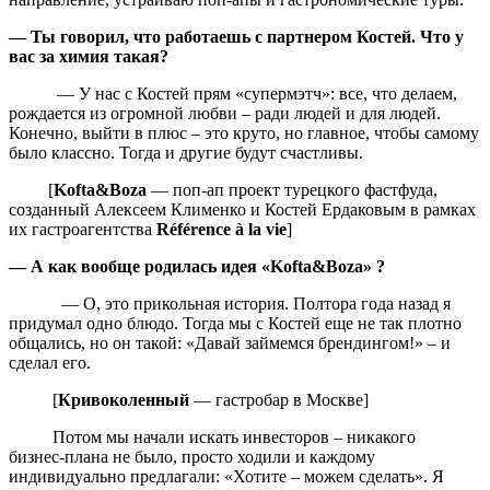
— Ты говорил, что работаешь с партнером Костей. Что у
вас за химия такая?
— У нас с Костей прям «супермэтч»: все, что делаем,
рождается из огромной любви – ради людей и для людей.
Конечно, выйти в плюс – это круто, но главное, чтобы самому
было классно. Тогда и другие будут счастливы.
[
Kofta&Boza
— поп-ап проект турецкого фастфуда,
созданный Алексеем Клименко и Костей Ердаковым в рамках
их гастроагентства
Référence à la vie
]
— А как вообще родилась идея «Kofta&Boza» ?
— О, это прикольная история. Полтора года назад я
придумал одно блюдо. Тогда мы с Костей еще не так плотно
общались, но он такой: «Давай займемся брендингом!» – и
сделал его.
[
Кривоколенный
— гастробар в Москве]
Потом мы начали искать инвесторов – никакого
бизнес‑плана не было, просто ходили и каждому
индивидуально предлагали: «Хотите – можем сделать». Я