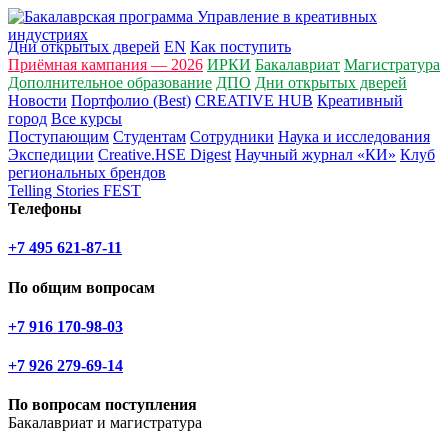
Дни открытых дверей
EN
Как поступить
Приёмная кампания — 2026
ИРКИ
Бакалавриат
Магистратура
Дополнительное образование
ДПО
Дни открытых дверей
Новости
Портфолио (Best)
CREATIVE HUB
Креативный
город
Все курсы
Поступающим
Студентам
Сотрудники
Наука и исследования
Экспедиции
Creative.HSE Digest
Научный журнал «КИ»
Клуб
региональных брендов
Telling Stories FEST
Телефоны
+7 495 621-87-11
По общим вопросам
+7 916 170-98-03
+7 926 279-69-14
По вопросам поступления
Бакалавриат и магистратура