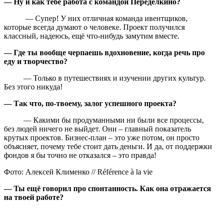
— Ну и как тебе работа с командой Переделкино?
— Супер! У них отличная команда ивентщиков,
которые всегда думают о человеке. Проект получился
классный, надеюсь, ещё что‑нибудь замутим вместе.
— Где ты вообще черпаешь вдохновение, когда речь про
еду и творчество?
— Только в путешествиях и изучении других культур.
Без этого никуда!
— Так что, по‑твоему, залог успешного проекта?
— Какими бы продуманными ни были все процессы,
без людей ничего не выйдет. Они – главный показатель
крутых проектов. Бизнес‑план – это уже потом, он просто
объясняет, почему тебе стоит дать деньги. И да, от поддержки
фондов я бы точно не отказался – это правда!
Фото: Алексей Клименко // Référence à la vie
— Ты ещё говорил про спонтанность. Как она отражается
на твоей работе?