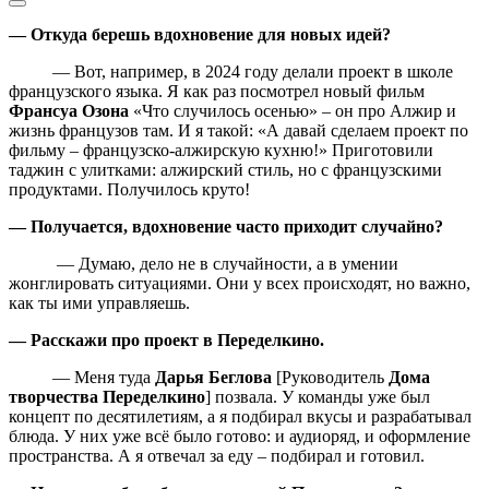
— Откуда берешь вдохновение для новых идей?
— Вот, например, в 2024 году делали проект в школе
французского языка. Я как раз посмотрел новый фильм
Франсуа Озона
«Что случилось осенью» – он про Алжир и
жизнь французов там. И я такой: «А давай сделаем проект по
фильму – французско‑алжирскую кухню!» Приготовили
таджин с улитками: алжирский стиль, но с французскими
продуктами. Получилось круто!
— Получается, вдохновение часто приходит случайно?
— Думаю, дело не в случайности, а в умении
жонглировать ситуациями. Они у всех происходят, но важно,
как ты ими управляешь.
— Расскажи про проект в Переделкино.
— Меня туда
Дарья Беглова
[Руководитель
Дома
творчества Переделкино
] позвала. У команды уже был
концепт по десятилетиям, а я подбирал вкусы и разрабатывал
блюда. У них уже всё было готово: и аудиоряд, и оформление
пространства. А я отвечал за еду – подбирал и готовил.