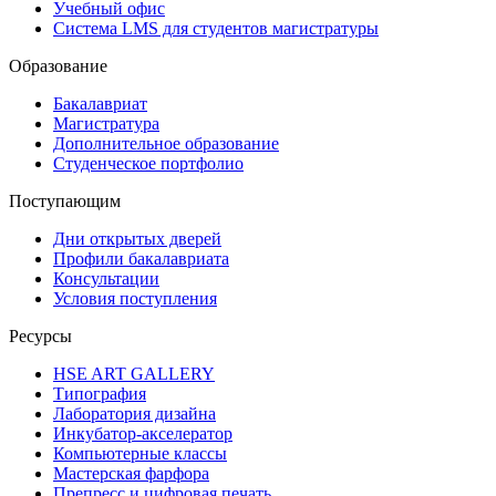
Учебный офис
Система LMS для студентов магистратуры
Образование
Бакалавриат
Магистратура
Дополнительное образование
Студенческое портфолио
Поступающим
Дни открытых дверей
Профили бакалавриата
Консультации
Условия поступления
Ресурсы
HSE ART GALLERY
Типография
Лаборатория дизайна
Инкубатор-акселератор
Компьютерные классы
Мастерская фарфора
Препресс и цифровая печать