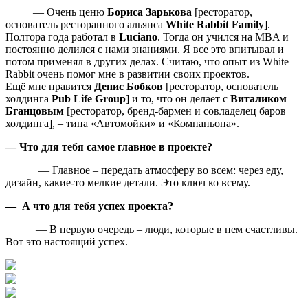
— Очень ценю
Бориса Зарькова
[ресторатор,
основатель ресторанного альянса
White Rabbit Family
].
Полтора года работал в
Luciano
. Тогда он учился на MBA и
постоянно делился с нами знаниями. Я все это впитывал и
потом применял в других делах. Считаю, что опыт из White
Rabbit очень помог мне в развитии своих проектов.
Ещё мне нравится
Денис Бобков
[ресторатор, основатель
холдинга
Pub Life Group
] и то, что он делает с
Виталиком
Бганцовым
[ресторатор, бренд-бармен и совладелец баров
холдинга], – типа «Автомойки» и «Компаньона».
— Что для тебя самое главное в проекте?
— Главное – передать атмосферу во всем: через еду,
дизайн, какие‑то мелкие детали. Это ключ ко всему.
— А что для тебя успех проекта?
— В первую очередь – люди, которые в нем счастливы.
Вот это настоящий успех.