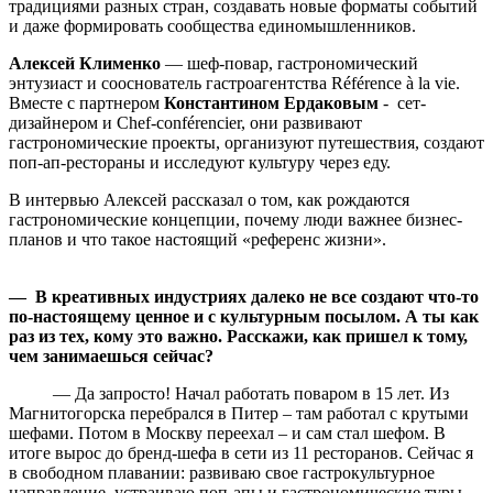
традициями разных стран, создавать новые форматы событий
и даже формировать сообщества единомышленников.
Алексей Клименко
— шеф-повар, гастрономический
энтузиаст и сооснователь гастроагентства Référence à la vie.
Вместе с партнером
Константином Ердаковым
- сет-
дизайнером и Chef-conférencier, они развивают
гастрономические проекты, организуют путешествия, создают
поп-ап-рестораны и исследуют культуру через еду.
В интервью Алексей рассказал о том, как рождаются
гастрономические концепции, почему люди важнее бизнес-
планов и что такое настоящий «референс жизни».
— В креативных индустриях далеко не все создают что‑то
по‑настоящему ценное и с культурным посылом. А ты как
раз из тех, кому это важно. Расскажи, как пришел к тому,
чем занимаешься сейчас?
— Да запросто! Начал работать поваром в 15 лет. Из
Магнитогорска перебрался в Питер – там работал с крутыми
шефами. Потом в Москву переехал – и сам стал шефом. В
итоге вырос до бренд‑шефа в сети из 11 ресторанов. Сейчас я
в свободном плавании: развиваю свое гастрокультурное
направление, устраиваю поп‑апы и гастрономические туры.