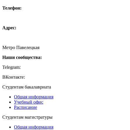
Телефон:
+7 (495) 744 11 15
creative@hse.ru
Адрес:
115054, Москва, Малая Пионерская ул., 12
Метро Павелецкая
Наши сообщества:
Telegram:
https://t.me/creativehse
ВКонтакте:
https://vk.com/creativehse
Студентам бакалавриата
Общая информация
Учебный офис
Расписание
Студентам магистратуры
Общая информация