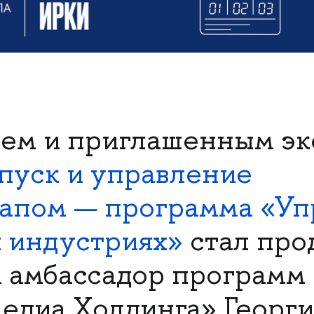
тем и приглашенным э
пуск и управление
апом — программа «Уп
 индустриях»
стал про
 амбассадор программ
едиа Холдинга» Георг