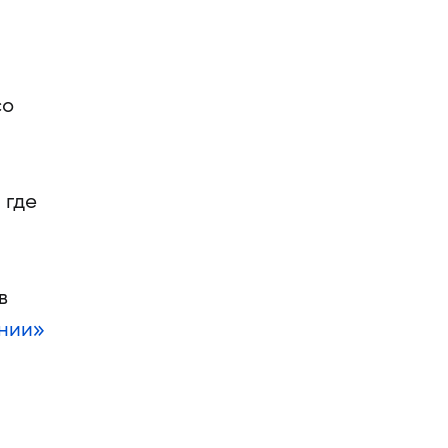
со
, где
в
нии»