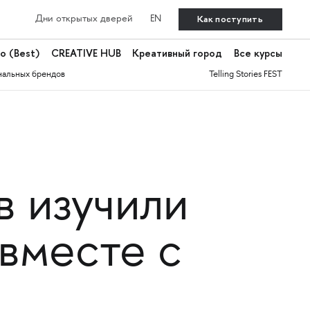
Как поступить
Дни открытых дверей
EN
о (Best)
CREATIVE HUB
Креативный город
Все курсы
нальных брендов
Telling Stories FEST
в изучили
вместе с