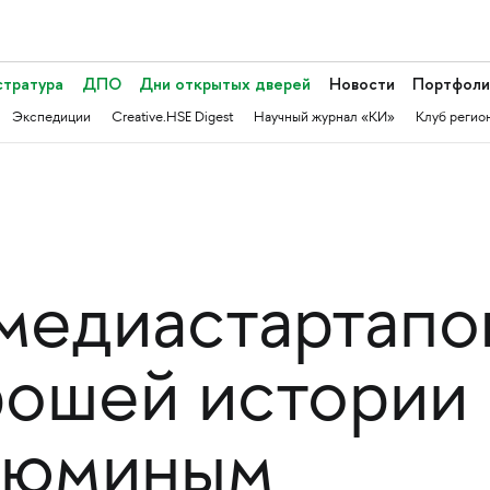
стратура
ДПО
Дни открытых дверей
Новости
Портфоли
Экспедиции
Creative.HSE Digest
Научный журнал «КИ»
Клуб регио
медиастартапо
рошей истории 
Рюминым