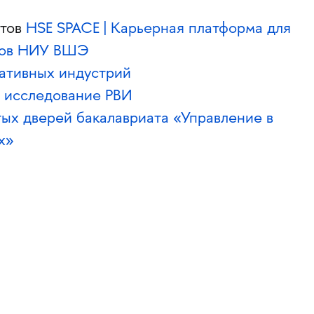
нтов
HSE SPACE | Карьерная платформа для
иков НИУ ВШЭ
еативных индустрий
: исследование РВИ
тых дверей бакалавриата «Управление в
х»