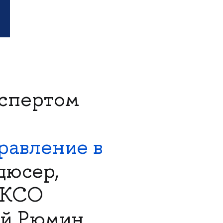
кспертом
равление в
дюсер,
 КСО
ий Рюмин.