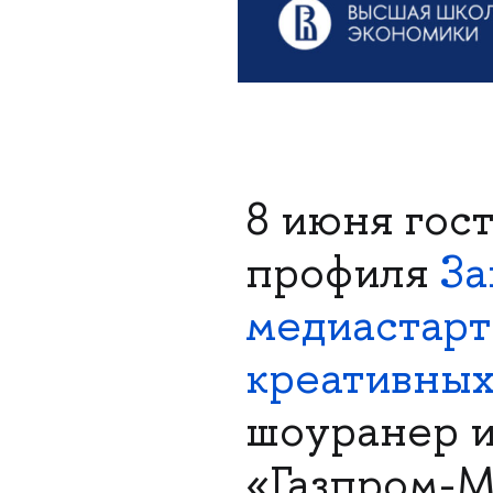
8 июня гос
профиля
За
медиастарт
креативных
шоуранер и
«Газпром-М