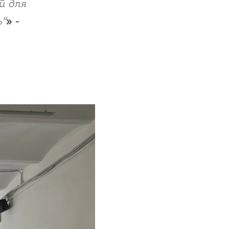
й для
“
» -