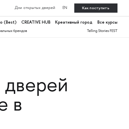
Как поступить
Дни открытых дверей
EN
о (Best)
CREATIVE HUB
Креативный город
Все курсы
нальных брендов
Telling Stories FEST
 дверей
е в