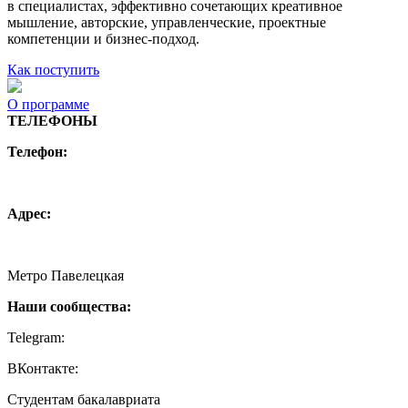
в специалистах, эффективно сочетающих креативное
мышление, авторские, управленческие, проектные
компетенции и бизнес-подход.
Как поступить
О программе
ТЕЛЕФОНЫ
Телефон:
+7 (495) 744 11 15
creative@hse.ru
Адрес:
115054, Москва, Малая Пионерская ул., 12
Метро Павелецкая
Наши сообщества:
Telegram:
https://t.me/creativehse
ВКонтакте:
https://vk.com/creativehse
Студентам бакалавриата