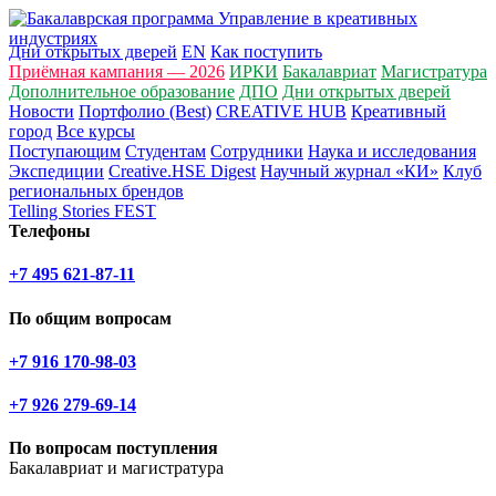
Дни открытых дверей
EN
Как поступить
Приёмная кампания — 2026
ИРКИ
Бакалавриат
Магистратура
Дополнительное образование
ДПО
Дни открытых дверей
Новости
Портфолио (Best)
CREATIVE HUB
Креативный
город
Все курсы
Поступающим
Студентам
Сотрудники
Наука и исследования
Экспедиции
Creative.HSE Digest
Научный журнал «КИ»
Клуб
региональных брендов
Telling Stories FEST
Телефоны
+7 495 621-87-11
По общим вопросам
+7 916 170-98-03
+7 926 279-69-14
По вопросам поступления
Бакалавриат и магистратура