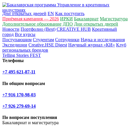
Дни открытых дверей
EN
Как поступить
Приёмная кампания — 2026
ИРКИ
Бакалавриат
Магистратура
Дополнительное образование
ДПО
Дни открытых дверей
Новости
Портфолио (Best)
CREATIVE HUB
Креативный
город
Все курсы
Поступающим
Студентам
Сотрудники
Наука и исследования
Экспедиции
Creative.HSE Digest
Научный журнал «КИ»
Клуб
региональных брендов
Telling Stories FEST
Телефоны
+7 495 621-87-11
По общим вопросам
+7 916 170-98-03
+7 926 279-69-14
По вопросам поступления
Бакалавриат и магистратура