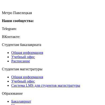
115054, Москва, Малая Пионерская ул., 12
Метро Павелецкая
Наши сообщества:
Telegram:
https://t.me/creativehse
ВКонтакте:
https://vk.com/creativehse
Студентам бакалавриата
Общая информация
Учебный офис
Расписание
Студентам магистратуры
Общая информация
Учебный офис
Система LMS для студентов магистратуры
Образование
Бакалавриат