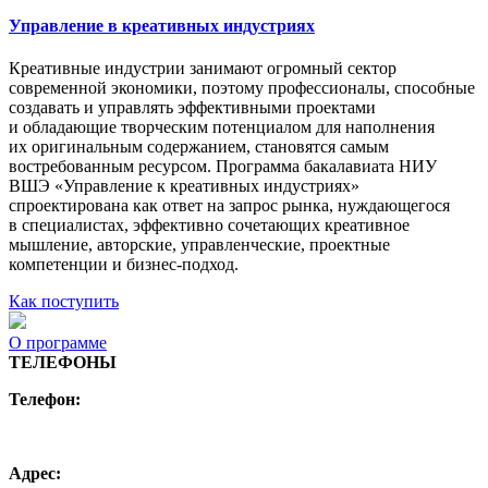
Управление в креативных индустриях
Креативные индустрии занимают огромный сектор
современной экономики, поэтому профессионалы, способные
создавать и управлять эффективными проектами
и обладающие творческим потенциалом для наполнения
их оригинальным содержанием, становятся самым
востребованным ресурсом. Программа бакалавиата НИУ
ВШЭ «Управление к креативных индустриях»
спроектирована как ответ на запрос рынка, нуждающегося
в специалистах, эффективно сочетающих креативное
мышление, авторские, управленческие, проектные
компетенции и бизнес-подход.
Как поступить
О программе
ТЕЛЕФОНЫ
Телефон:
+7 (495) 744 11 15
creative@hse.ru
Адрес: