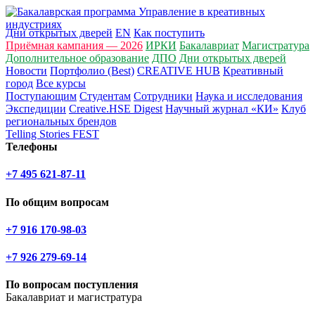
Дни открытых дверей
EN
Как поступить
Приёмная кампания — 2026
ИРКИ
Бакалавриат
Магистратура
Дополнительное образование
ДПО
Дни открытых дверей
Новости
Портфолио (Best)
CREATIVE HUB
Креативный
город
Все курсы
Поступающим
Студентам
Сотрудники
Наука и исследования
Экспедиции
Creative.HSE Digest
Научный журнал «КИ»
Клуб
региональных брендов
Telling Stories FEST
Телефоны
+7 495 621-87-11
По общим вопросам
+7 916 170-98-03
+7 926 279-69-14
По вопросам поступления
Бакалавриат и магистратура