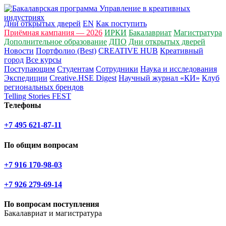
Дни открытых дверей
EN
Как поступить
Приёмная кампания — 2026
ИРКИ
Бакалавриат
Магистратура
Дополнительное образование
ДПО
Дни открытых дверей
Новости
Портфолио (Best)
CREATIVE HUB
Креативный
город
Все курсы
Поступающим
Студентам
Сотрудники
Наука и исследования
Экспедиции
Creative.HSE Digest
Научный журнал «КИ»
Клуб
региональных брендов
Telling Stories FEST
Телефоны
+7 495 621-87-11
По общим вопросам
+7 916 170-98-03
+7 926 279-69-14
По вопросам поступления
Бакалавриат и магистратура