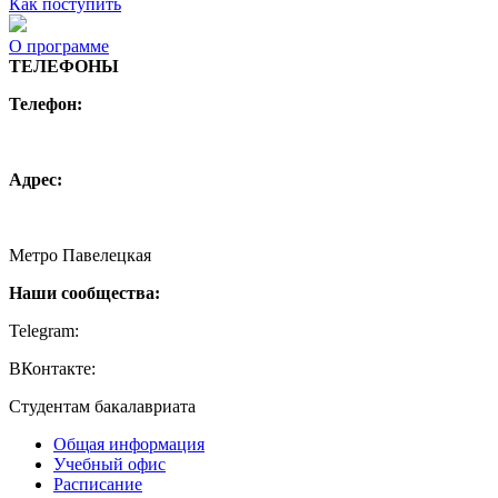
Как поступить
О программе
ТЕЛЕФОНЫ
Телефон:
+7 (495) 744 11 15
creative@hse.ru
Адрес:
115054, Москва, Малая Пионерская ул., 12
Метро Павелецкая
Наши сообщества:
Telegram:
https://t.me/creativehse
ВКонтакте:
https://vk.com/creativehse
Студентам бакалавриата
Общая информация
Учебный офис
Расписание