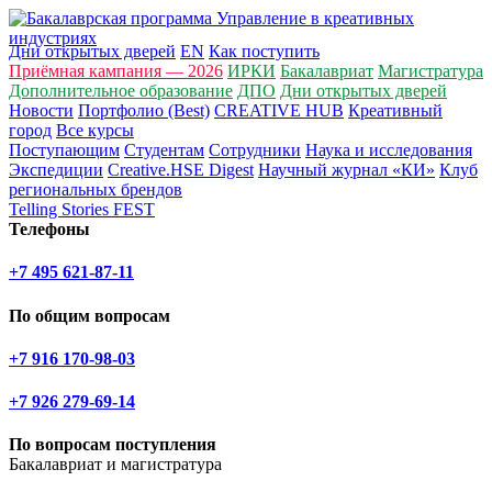
Дни открытых дверей
EN
Как поступить
Приёмная кампания — 2026
ИРКИ
Бакалавриат
Магистратура
Дополнительное образование
ДПО
Дни открытых дверей
Новости
Портфолио (Best)
CREATIVE HUB
Креативный
город
Все курсы
Поступающим
Студентам
Сотрудники
Наука и исследования
Экспедиции
Creative.HSE Digest
Научный журнал «КИ»
Клуб
региональных брендов
Telling Stories FEST
Телефоны
+7 495 621-87-11
По общим вопросам
+7 916 170-98-03
+7 926 279-69-14
По вопросам поступления
Бакалавриат и магистратура