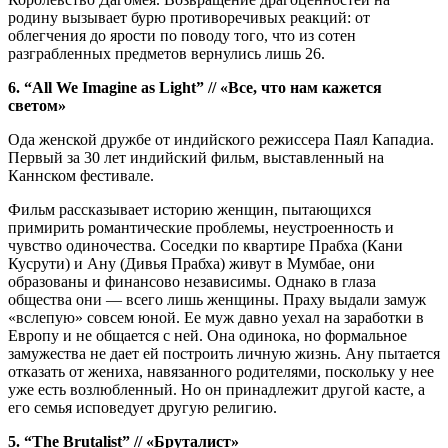
родину вызывает бурю противоречивых реакций: от
облегчения до ярости по поводу того, что из сотен
разграбленных предметов вернулись лишь 26.
6. “All We Imagine as Light” // «Все, что нам кажется
светом»
Ода женской дружбе от индийского режиссера Паял Кападиа.
Первый за 30 лет индийский фильм, выставленный на
Каннском фестивале.
Фильм рассказывает историю женщин, пытающихся
примирить романтические проблемы, неустроенность и
чувство одиночества. Соседки по квартире Прабха (Кани
Кусрути) и Ану (Дивья Прабха) живут в Мумбае, они
образованы и финансово независимы. Однако в глаза
общества они — всего лишь женщины. Праху выдали замуж
«вслепую» совсем юной. Ее муж давно уехал на заработки в
Европу и не общается с ней. Она одинока, но формальное
замужества не дает ей построить личную жизнь. Ану пытается
отказать от жениха, навязанного родителями, поскольку у нее
уже есть возлюбленный. Но он принадлежит другой касте, а
его семья исповедует другую религию.
5. “The Brutalist” // «Бруталист»