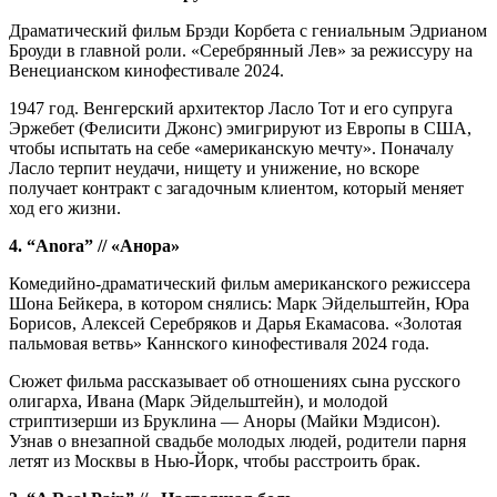
Драматический фильм Брэди Корбета с гениальным Эдрианом
Броуди в главной роли. «Серебрянный Лев» за режиссуру на
Венецианском кинофестивале 2024.
1947 год. Венгерский архитектор Ласло Тот и его супруга
Эржебет (Фелисити Джонс) эмигрируют из Европы в США,
чтобы испытать на себе «американскую мечту». Поначалу
Ласло терпит неудачи, нищету и унижение, но вскоре
получает контракт с загадочным клиентом, который меняет
ход его жизни.
4. “Anora” // «Анора»
Комедийно-драматический фильм американского режиссера
Шона Бейкера, в котором снялись: Марк Эйдельштейн, Юра
Борисов, Алексей Серебряков и Дарья Екамасова. «Золотая
пальмовая ветвь» Каннского кинофестиваля 2024 года.
Сюжет фильма рассказывает об отношениях сына русского
олигарха, Ивана (Марк Эйдельштейн), и молодой
стриптизерши из Бруклина — Аноры (Майки Мэдисон).
Узнав о внезапной свадьбе молодых людей, родители парня
летят из Москвы в Нью-Йорк, чтобы расстроить брак.