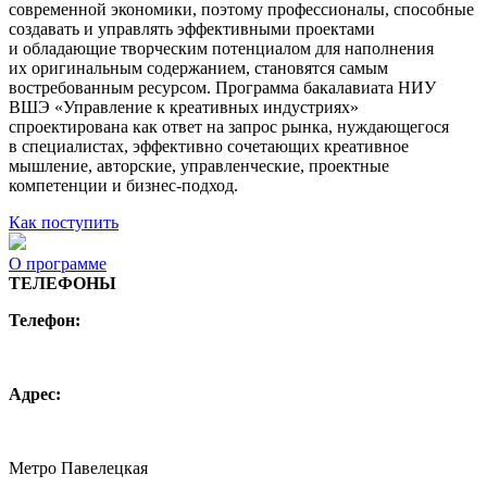
современной экономики, поэтому профессионалы, способные
создавать и управлять эффективными проектами
и обладающие творческим потенциалом для наполнения
их оригинальным содержанием, становятся самым
востребованным ресурсом. Программа бакалавиата НИУ
ВШЭ «Управление к креативных индустриях»
спроектирована как ответ на запрос рынка, нуждающегося
в специалистах, эффективно сочетающих креативное
мышление, авторские, управленческие, проектные
компетенции и бизнес-подход.
Как поступить
О программе
ТЕЛЕФОНЫ
Телефон:
+7 (495) 744 11 15
creative@hse.ru
Адрес:
115054, Москва, Малая Пионерская ул., 12
Метро Павелецкая