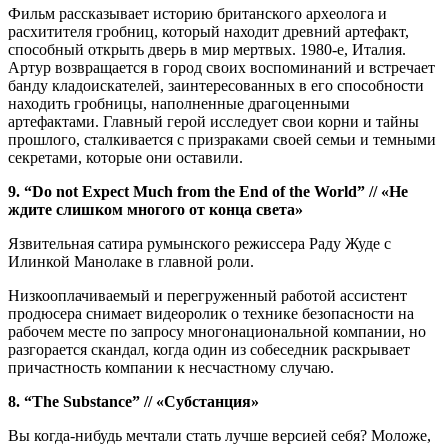
Фильм рассказывает историю британского археолога и
расхитителя гробниц, который находит древний артефакт,
способный открыть дверь в мир мертвых. 1980-е, Италия.
Артур возвращается в город своих воспоминаний и встречает
банду кладоискателей, заинтересованных в его способности
находить гробницы, наполненные драгоценными
артефактами. Главный герой исследует свои корни и тайны
прошлого, сталкивается с призраками своей семьи и темными
секретами, которые они оставили.
9. “Do not Expect Much from the End of the World” // «Не
ждите слишком многого от конца света»
Язвительная сатира румынского режиссера Раду Жуде с
Илинкой Манолаке в главной роли.
Низкооплачиваемый и перегруженный работой ассистент
продюсера снимает видеоролик о технике безопасности на
рабочем месте по запросу многонациональной компании, но
разгорается скандал, когда один из собеседник раскрывает
причастность компании к несчастному случаю.
8. “The Substance” // «Субстанция»
Вы когда-нибудь мечтали стать лучше версией себя? Моложе,