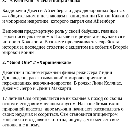
3. “A Real Pain” // «Настоящая боль»
Бадди-муви Джесси Айзенберга о двух двоюродных братьях
— общительном и не знающем границ хиппи (Киран Калкин)
и чопорном невротике, которого сыграл сам Айзенберг.
Выполняя предсмертную роль у своей бабушки, главные
герои посещают ее дом в Польше и в результате окунаются в
историю Холокоста. В сюжете прослеживается еврейская
история за последнее столетие с акцентом на события Второй
мировой войны.
2. “Good One” // «Хорошенькая»
Дебютный полнометражный фильм режиссера Индии
Дональдсон, рассказывающий о мировосприятии и
переживаниях девочки-подростка. В ролях: Лили Коллиас,
Джеймс Легро и Дэнни Маккарти.
17-летняя Сэм отправляется на выходные в поход со своим
отцом и его давним лучшим другом. На фоне безмятежно
природной красоты, двое мужчин начинают рассказывать о
своих неудачах и ссориться. Сэм становится эпицентром
конфликта и отдаляется от отца, ощущая, что меняет свое
отношение к нему.