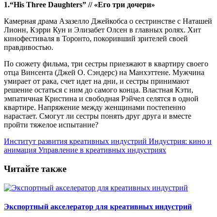
1.“His Three Daughters” // «Его три дочери»
Камерная драма Азазелло Джейкобса о сестринстве с Наташей
Лионн, Кэрри Кун и Элизабет Олсен в главных ролях. Хит
кинофестиваля в Торонто, покоривший зрителей своей
правдивостью.
По сюжету фильма, три сестры приезжают в квартиру своего
отца Винсента (Джей О. Сэндерс) на Манхэттене. Мужчина
умирает от рака, счет идет на дни, и сестры принимают
решение остаться с ним до самого конца. Властная Кэти,
эмпатичная Кристина и свободная Рэйчел селятся в одной
квартире. Напряжение между женщинами постепенно
нарастает. Смогут ли сестры понять друг друга и вместе
пройти тяжелое испытание?
Институт развития креативных индустрий
Индустрия: кино и
анимация
Управление в креативных индустриях
Читайте также
Экспортный акселератор для креативных индустрий