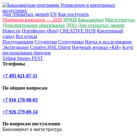
Дни открытых дверей
EN
Как поступить
Приёмная кампания — 2026
ИРКИ
Бакалавриат
Магистратура
Дополнительное образование
ДПО
Дни открытых дверей
Новости
Портфолио (Best)
CREATIVE HUB
Креативный
город
Все курсы
Поступающим
Студентам
Сотрудники
Наука и исследования
Экспедиции
Creative.HSE Digest
Научный журнал «КИ»
Клуб
региональных брендов
Telling Stories FEST
Телефоны
+7 495 621-87-11
По общим вопросам
+7 916 170-98-03
+7 926 279-69-14
По вопросам поступления
Бакалавриат и магистратура