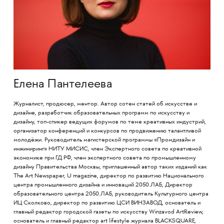
Елена Пантелеева
Журналист, продюсер, ментор. Автор сотен статей об искусстве и
дизайне, разработчик образовательных программ по искусству и
дизайну, топ-спикер ведущих форумов по теме креативных индустрий,
организатор конференций и конкурсов по продвижению талантливой
молодёжи. Руководитель магистерской программы «Промдизайн и
инжиниринг» НИТУ МИСИС, член Экспертного совета по креативной
экономике при ГД РФ, член экспертного совета по промышленному
дизайну Правительства Москвы, приглашенный автор таких изданий как
The Art Newspaper, U magazine, директор по развитию Национального
центра промышленного дизайна и инноваций 2050.ЛАБ, Директор
образовательного центра 2050.ЛАБ, руководитель Культурного центра
ИЦ Сколково, директор по развитию ЦСИ ВИНЗАВОД, основатель и
главный редактор городской газеты по искусству Winzavod ArtReview,
основатель и главный редактор art lifestyle журнала BLACKSQUARE,