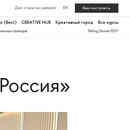
Как поступить
Дни открытых дверей
EN
о (Best)
CREATIVE HUB
Креативный город
Все курсы
нальных брендов
Telling Stories FEST
 Россия»