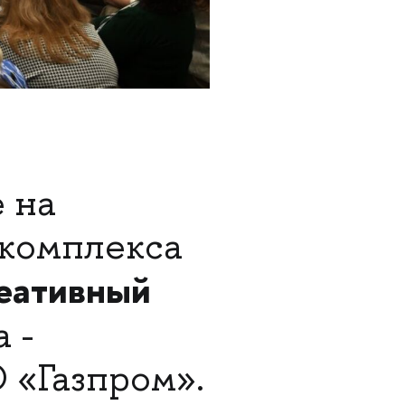
 на
комплекса
еативный
 -
 «Газпром».