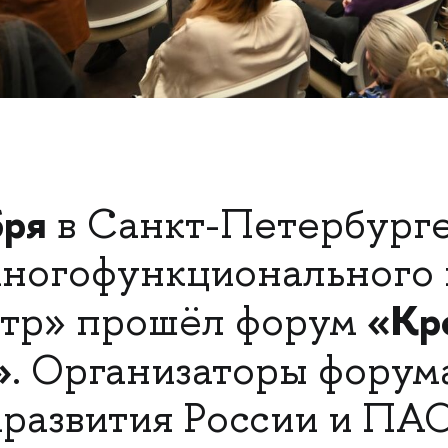
бря
в Санкт-Петербурге
ногофункционального 
«Кр
нтр» прошёл форум
»
. Организаторы форума
азвития России и ПАО