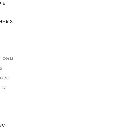
ль
учных
 они
в
ого
 и
ес-