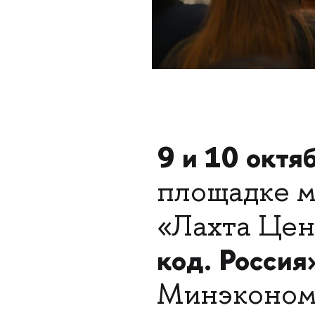
9 и 10 октя
площадке м
«Лахта Це
код. Россия
Минэкономр