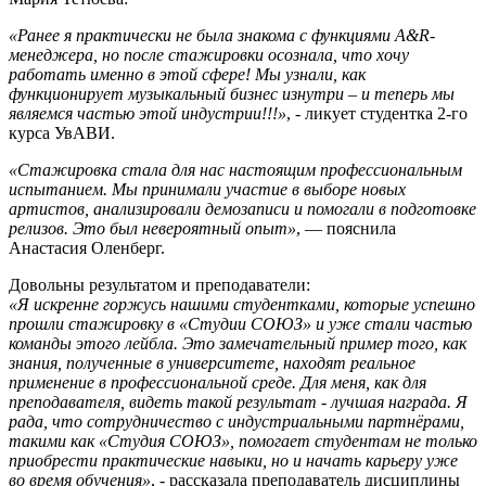
«Ранее я практически не была знакома с функциями A&R-
менеджера, но после стажировки осознала, что хочу
работать именно в этой сфере! Мы узнали, как
функционирует музыкальный бизнес изнутри – и теперь мы
являемся частью этой индустрии!!!»
, - ликует студентка 2-го
курса УвАВИ.
«Стажировка стала для нас настоящим профессиональным
испытанием. Мы принимали участие в выборе новых
артистов, анализировали демозаписи и помогали в подготовке
релизов. Это был невероятный опыт»
, — пояснила
Анастасия Оленберг.
Довольны результатом и преподаватели:
«Я искренне горжусь нашими студентками, которые успешно
прошли стажировку в «Студии СОЮЗ» и уже стали частью
команды этого лейбла. Это замечательный пример того, как
знания, полученные в университете, находят реальное
применение в профессиональной среде. Для меня, как для
преподавателя, видеть такой результат - лучшая награда. Я
рада, что сотрудничество с индустриальными партнёрами,
такими как «Студия СОЮЗ», помогает студентам не только
приобрести практические навыки, но и начать карьеру уже
во время обучения»
, - рассказала преподаватель дисциплины