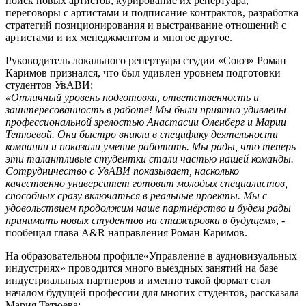
поиск новых артистов, курирование их репертуара,
переговоры с артистами и подписание контрактов, разработка
стратегий позиционирования и выстраивание отношений с
артистами и их менеджментом и многое другое.
Руководитель локального репертуара студии «Союз» Роман
Каримов признался, что был удивлен уровнем подготовки
студентов УвАВИ:
«Отличный уровень подготовки, ответственность и
заинтересованность в работе! Мы были приятно удивлены
профессиональной зрелостью Анастасии Оленберг и Марии
Тетюевой. Они быстро вникли в специфику деятельности
компании и показали умение работать. Мы рады, что теперь
эти талантливые студентки стали частью нашей команды.
Сотрудничество с УвАВИ показывает, насколько
качественно университет готовит молодых специалистов,
способных сразу включаться в реальные проекты. Мы с
удовольствием продолжим наше партнёрство и будем рады
принимать новых студентов на стажировки в будущем»
, -
пообещал глава A&R направления Роман Каримов.
На образовательном профиле«Управление в аудиовизуальных
индустриях» проводится много выездных занятий на базе
индустриальных партнеров и именно такой формат стал
началом будущей профессии для многих студентов, рассказала
Мария Тетюева: