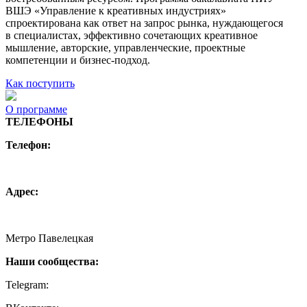
ВШЭ «Управление к креативных индустриях»
спроектирована как ответ на запрос рынка, нуждающегося
в специалистах, эффективно сочетающих креативное
мышление, авторские, управленческие, проектные
компетенции и бизнес-подход.
Как поступить
О программе
ТЕЛЕФОНЫ
Телефон:
+7 (495) 744 11 15
creative@hse.ru
Адрес:
115054, Москва, Малая Пионерская ул., 12
Метро Павелецкая
Наши сообщества:
Telegram:
https://t.me/creativehse