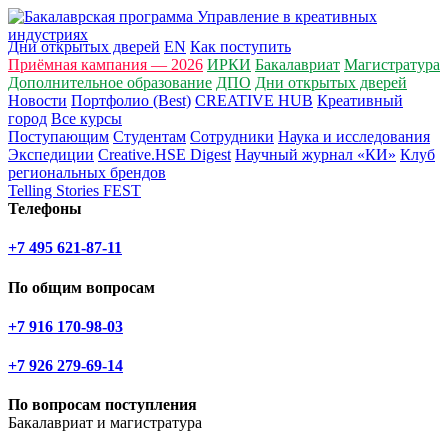
Дни открытых дверей
EN
Как поступить
Приёмная кампания — 2026
ИРКИ
Бакалавриат
Магистратура
Дополнительное образование
ДПО
Дни открытых дверей
Новости
Портфолио (Best)
CREATIVE HUB
Креативный
город
Все курсы
Поступающим
Студентам
Сотрудники
Наука и исследования
Экспедиции
Creative.HSE Digest
Научный журнал «КИ»
Клуб
региональных брендов
Telling Stories FEST
Телефоны
+7 495 621-87-11
По общим вопросам
+7 916 170-98-03
+7 926 279-69-14
По вопросам поступления
Бакалавриат и магистратура