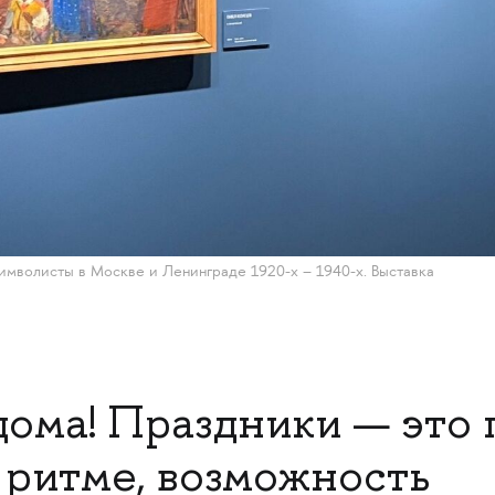
символисты в Москве и Ленинграде 1920-х – 1940-х. Выставка
ома! Праздники — это 
ритме, возможность