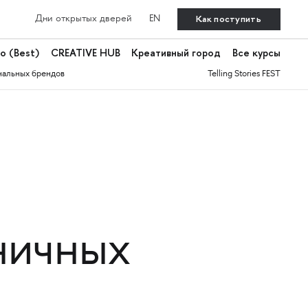
Как поступить
Дни открытых дверей
EN
о (Best)
CREATIVE HUB
Креативный город
Все курсы
нальных брендов
Telling Stories FEST
ничных