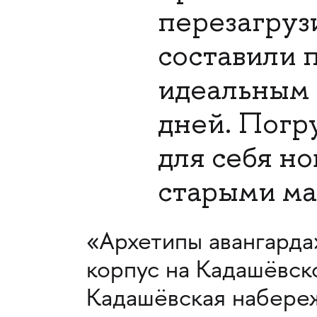
перезагрузи
составили 
идеальным 
дней. Погру
для себя но
старыми ма
«Архетипы авангарда»
корпус на Кадашёвск
Кадашёвская набереж