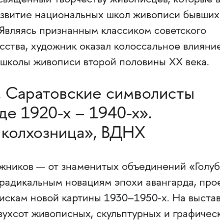
свящённый творчеству живописцев, которые 
звитие национальных школ живописи бывших
 Являясь признанным классиком советского
сства, художник оказал колоссальное влияни
 школы живописи второй половины ХХ века.
а. Саратовские символисты
е 1920-х – 1940-х».
 колхозница», ВДНХ
ожников — от знаменитых объединений «Голу
 радикальным новациям эпохи авангарда, про
искам новой картины 1930–1950-х. На выста
вухсот живописных, скульптурных и графичес