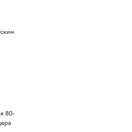
о
тским
я 80-
цера