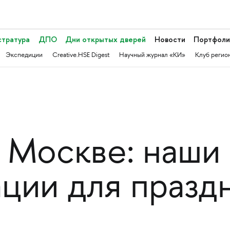
стратура
ДПО
Дни открытых дверей
Новости
Портфоли
Экспедиции
Creative.HSE Digest
Научный журнал «КИ»
Клуб регио
в Москве: наши
ции для празд