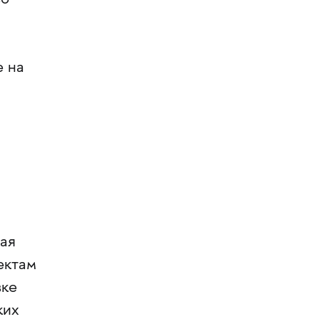
во
е на
бая
ектам
вке
ких