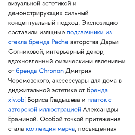
визуальной эстетикой и
демонстрирующих сильный
концептуальный подход. Экспозицию
составили изящные
подсвечники из
стекла бренда Peche
авторства Дарьи
Сотниковой, интерьерный декор,
вдохновленный физическими явлениями
от
бренда Chronon
Дмитрия
Черемовского, акссессуары для дома в
диджитальной эстетике от б
ренда
xiv.obj
Бориса Гладышева и
платок с
авторской иллюстрацией
Александры
Ереминой. Особой точкой притяжения
стала
коллекция мерча
, посвященная