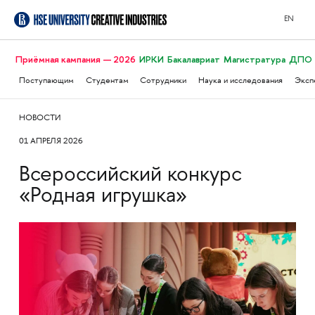
EN
Приёмная кампания — 2026
ИРКИ
Бакалавриат
Магистратура
ДПО
Поступающим
Студентам
Сотрудники
Наука и исследования
Эксп
НОВОСТИ
01 АПРЕЛЯ 2026
Всероссийский конкурс
«Родная игрушка»