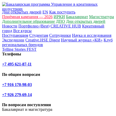
Дни открытых дверей
EN
Как поступить
Приёмная кампания — 2026
ИРКИ
Бакалавриат
Магистратура
Дополнительное образование
ДПО
Дни открытых дверей
Новости
Портфолио (Best)
CREATIVE HUB
Креативный
город
Все курсы
Поступающим
Студентам
Сотрудники
Наука и исследования
Экспедиции
Creative.HSE Digest
Научный журнал «КИ»
Клуб
региональных брендов
Telling Stories FEST
Телефоны
+7 495 621-87-11
По общим вопросам
+7 916 170-98-03
+7 926 279-69-14
По вопросам поступления
Бакалавриат и магистратура