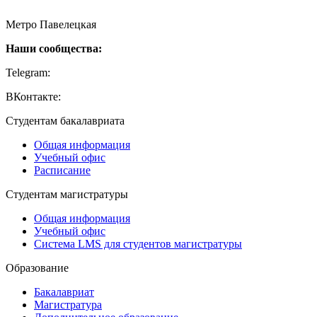
115054, Москва, Малая Пионерская ул., 12
Метро Павелецкая
Наши сообщества:
Telegram:
https://t.me/creativehse
ВКонтакте:
https://vk.com/creativehse
Студентам бакалавриата
Общая информация
Учебный офис
Расписание
Студентам магистратуры
Общая информация
Учебный офис
Система LMS для студентов магистратуры
Образование
Бакалавриат
Магистратура