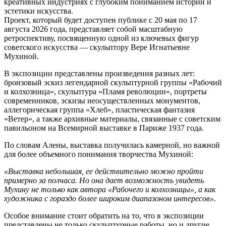
креативных индустриях с глубоким пониманием истории и
эстетики искусства.
Проект, который будет доступен публике с 20 мая по 17
августа 2026 года, представляет собой масштабную
ретроспективу, посвященную одной из ключевых фигур
советского искусства — скульптору Вере Игнатьевне
Мухиной.
В экспозиции представлены произведения разных лет:
бронзовый эскиз легендарной скульптурной группы «Рабочий
и колхозница», скульптура «Пламя революции», портреты
современников, эскизы неосуществленных монументов,
аллегорическая группа «Хлеб», пластическая фантазия
«Ветер», а также архивные материалы, связанные с советским
павильоном на Всемирной выставке в Париже 1937 года.
По словам Алены, выставка получилась камерной, но важной
для более объемного понимания творчества Мухиной:
«Выставка небольшая, ее действительно можно пройти
примерно за полчаса. Но она дает возможность увидеть
Мухину не только как автора «Рабочего и колхозницы», а как
художника с гораздо более широким диапазоном интересов».
Особое внимание стоит обратить на то, что в экспозиции
представлены не только скульптурные работы, но и другие