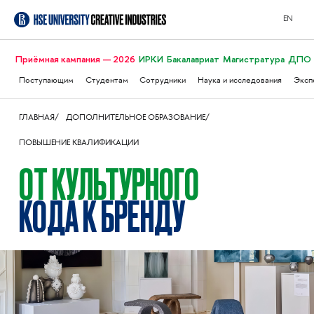
EN
Приёмная кампания — 2026
ИРКИ
Бакалавриат
Магистратура
ДПО
Поступающим
Студентам
Сотрудники
Наука и исследования
Эксп
ГЛАВНАЯ
ДОПОЛНИТЕЛЬНОЕ ОБРАЗОВАНИЕ
ПОВЫШЕНИЕ КВАЛИФИКАЦИИ
ОТ КУЛЬТУРНОГО
КОДА К БРЕНДУ