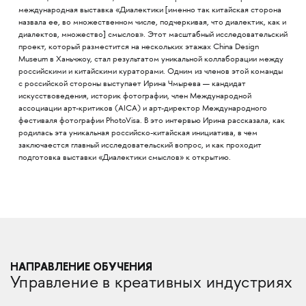
международная выставка «Диалектики [именно так китайская сторона
назвала ее, во множественном числе, подчеркивая, что диалектик, как и
диалектов, множество] смыслов». Этот масштабный исследовательский
проект, который разместится на нескольких этажах China Design
Museum в Ханьчжоу, стал результатом уникальной коллаборации между
российскими и китайскими кураторами. Одним из членов этой команды
с российской стороны выступает Ирина Чмырева — кандидат
искусствоведения, историк фотографии, член Международной
ассоциации арт-критиков (AICA) и арт-директор Международного
фестиваля фотографии PhotoVisa. В это интервью Ирина рассказала, как
родилась эта уникальная российско-китайская инициатива, в чем
заключаестся главный исследовательский вопрос, и как проходит
подготовка выставки «Диалектики смыслов» к открытию.
НАПРАВЛЕНИЕ ОБУЧЕНИЯ
Управление в креативных индустриях