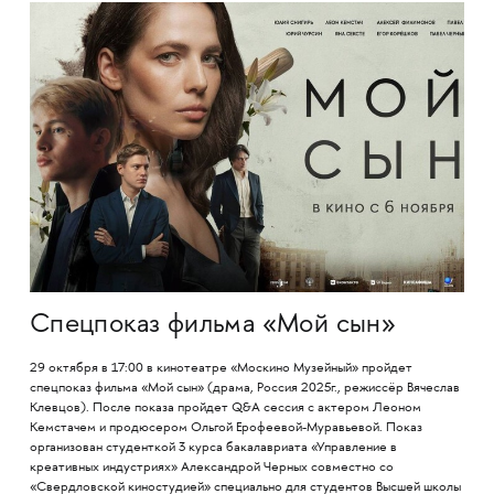
Спецпоказ фильма «Мой сын»
29 октября в 17:00 в кинотеатре «Москино Музейный» пройдет
спецпоказ фильма «Мой сын» (драма, Россия 2025г., режиссёр Вячеслав
Клевцов). После показа пройдет Q&A сессия с актером Леоном
Кемстачем и продюсером Ольгой Ерофеевой-Муравьевой. Показ
организован студенткой 3 курса бакалавриата «Управление в
креативных индустриях» Александрой Черных совместно со
«Свердловской киностудией» специально для студентов Высшей школы