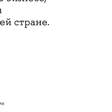
и
ей стране.
о
их