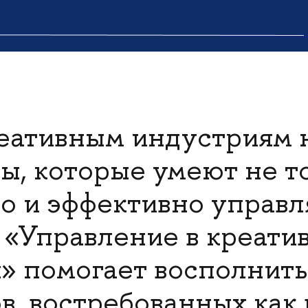
реативным индустриям
ы, которые умеют не т
но и эффективно управл
«Управление в креати
» помогает восполнить
в, востребованных как 