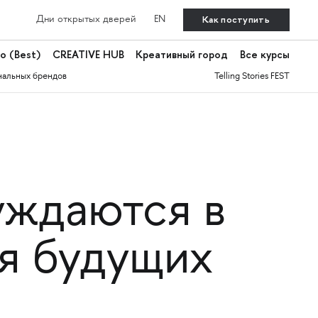
Как поступить
Дни открытых дверей
EN
о (Best)
CREATIVE HUB
Креативный город
Все курсы
нальных брендов
Telling Stories FEST
уждаются в
ля будущих