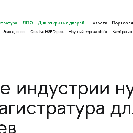
стратура
ДПО
Дни открытых дверей
Новости
Портфоли
Экспедиции
Creative.HSE Digest
Научный журнал «КИ»
Клуб регио
е индустрии н
агистратура д
ев