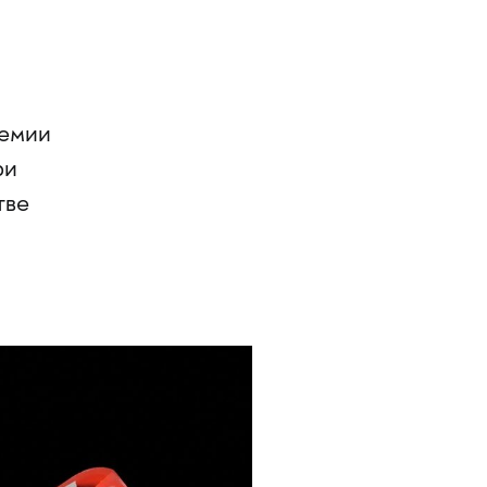
демии
ри
тве