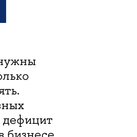
 нужны
олько
ять.
вных
 дефицит
в бизнесе,