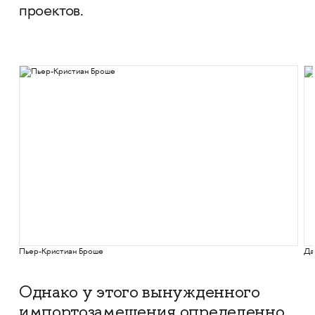
проектов.
Пьер-Кристиан Броше
Да
Однако у этого вынужденного
импортозамещения определенно