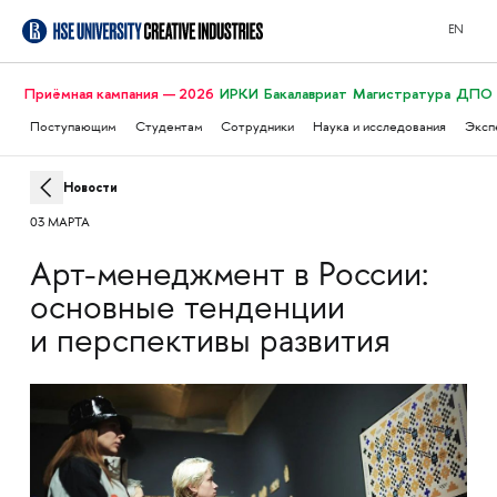
EN
Приёмная кампания — 2026
ИРКИ
Бакалавриат
Магистратура
ДПО
Поступающим
Студентам
Сотрудники
Наука и исследования
Эксп
Новости
03 МАРТА
Арт-менеджмент в России:
основные тенденции
и перспективы развития