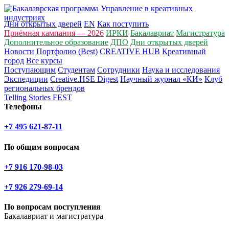
Дни открытых дверей
EN
Как поступить
Приёмная кампания — 2026
ИРКИ
Бакалавриат
Магистратура
Дополнительное образование
ДПО
Дни открытых дверей
Новости
Портфолио (Best)
CREATIVE HUB
Креативный
город
Все курсы
Поступающим
Студентам
Сотрудники
Наука и исследования
Экспедиции
Creative.HSE Digest
Научный журнал «КИ»
Клуб
региональных брендов
Telling Stories FEST
Телефоны
+7 495 621-87-11
По общим вопросам
+7 916 170-98-03
+7 926 279-69-14
По вопросам поступления
Бакалавриат и магистратура