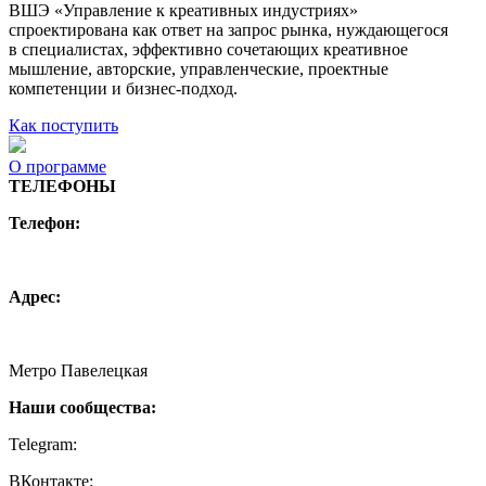
ВШЭ «Управление к креативных индустриях»
спроектирована как ответ на запрос рынка, нуждающегося
в специалистах, эффективно сочетающих креативное
мышление, авторские, управленческие, проектные
компетенции и бизнес-подход.
Как поступить
О программе
ТЕЛЕФОНЫ
Телефон:
+7 (495) 744 11 15
creative@hse.ru
Адрес:
115054, Москва, Малая Пионерская ул., 12
Метро Павелецкая
Наши сообщества:
Telegram:
https://t.me/creativehse
ВКонтакте:
https://vk.com/creativehse