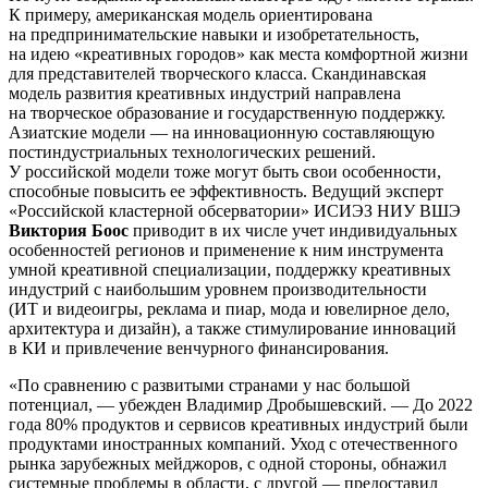
К примеру, американская модель ориентирована
на предпринимательские навыки и изобретательность,
на идею «креативных городов» как места комфортной жизни
для представителей творческого класса. Скандинавская
модель развития креативных индустрий направлена
на творческое образование и государственную поддержку.
Азиатские модели — на инновационную составляющую
постиндустриальных технологических решений.
У российской модели тоже могут быть свои особенности,
способные повысить ее эффективность. Ведущий эксперт
«Российской кластерной обсерватории» ИСИЭЗ НИУ ВШЭ
Виктория Боос
приводит в их числе учет индивидуальных
особенностей регионов и применение к ним инструмента
умной креативной специализации, поддержку креативных
индустрий с наибольшим уровнем производительности
(ИТ и видеоигры, реклама и пиар, мода и ювелирное дело,
архитектура и дизайн), а также стимулирование инноваций
в КИ и привлечение венчурного финансирования.
«По сравнению с развитыми странами у нас большой
потенциал, — убежден Владимир Дробышевский. — До 2022
года 80% продуктов и сервисов креативных индустрий были
продуктами иностранных компаний. Уход с отечественного
рынка зарубежных мейджоров, с одной стороны, обнажил
системные проблемы в области, с другой — предоставил