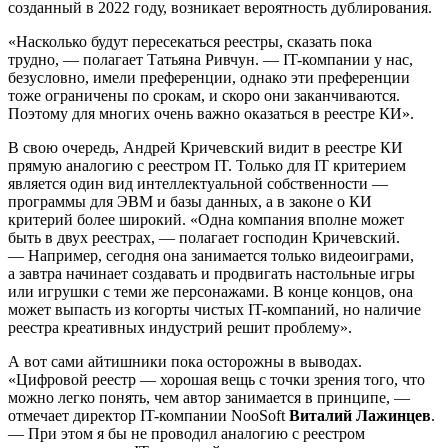
созданный в 2022 году, возникает вероятность дублирования.
«Насколько будут пересекаться реестры, сказать пока
трудно, — полагает Татьяна Ривчун. — IT-компании у нас,
безусловно, имели преференции, однако эти преференции
тоже ограничены по срокам, и скоро они заканчиваются.
Поэтому для многих очень важно оказаться в реестре КИ».
В свою очередь, Андрей Кричевский видит в реестре КИ
прямую аналогию с реестром IT. Только для IT критерием
является один вид интеллектуальной собственности —
программы для ЭВМ и базы данных, а в законе о КИ
критерий более широкий. «Одна компания вполне может
быть в двух реестрах, — полагает господин Кричевский.
— Например, сегодня она занимается только видеоиграми,
а завтра начинает создавать и продвигать настольные игры
или игрушки с теми же персонажами. В конце концов, она
может выпасть из когорты чистых IT-компаний, но наличие
реестра креативных индустрий решит проблему».
А вот сами айтишники пока осторожны в выводах.
«Цифровой реестр — хорошая вещь с точки зрения того, что
можно легко понять, чем автор занимается в принципе, —
отмечает директор IT-компании NooSoft
Виталий Лажинцев
.
— При этом я бы не проводил аналогию с реестром