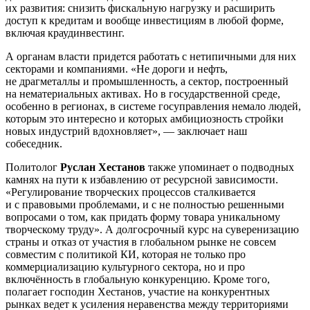
их развития: снизить фискальную нагрузку и расширить
доступ к кредитам и вообще инвестициям в любой форме,
включая краудинвестинг.
А органам власти придется работать с нетипичными для них
секторами и компаниями. «Не дороги и нефть,
не драгметаллы и промышленность, а сектор, построенный
на нематериальных активах. Но в государственной среде,
особенно в регионах, в системе госуправления немало людей,
которым это интересно и которых амбициозность стройки
новых индустрий вдохновляет», — заключает наш
собеседник.
Политолог
Руслан Хестанов
также упоминает о подводных
камнях на пути к избавлению от ресурсной зависимости.
«Регулирование творческих процессов сталкивается
и с правовыми проблемами, и с не полностью решенными
вопросами о том, как придать форму товара уникальному
творческому труду». А долгосрочный курс на суверенизацию
страны и отказ от участия в глобальном рынке не совсем
совместим с политикой КИ, которая не только про
коммерциализацию культурного сектора, но и про
включённость в глобальную конкуренцию. Кроме того,
полагает господин Хестанов, участие на конкурентных
рынках ведет к усиления неравенства между территориями