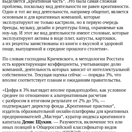
выделяется „креативная часть“. Это была самая сложная
проблема, поскольку вид деятельности не равен креативности.
Один и тот же вид деятельности, например общепит, является
основным и для креативных компаний, которые
эксплуатируют не только кастрюли, но в первую очередь
бренды, музыку, дизайн и рецептуры блюд, охраняемые как
ноу-хау. И этот же вид деятельности имеют столовые, которые
эксплуатируют активы в виде плит, капусты, картошки,
а их рецепты заимствованы из книги о вкусной и здоровой
пище, выпущенной в середине прошлого столетия».
По словам господина Кричевского, в методологии Росстата
есть корректирующие коэффициенты, учитывающие долю
компаний, деятельность которых зависит от интеллектуальной
собственности. Текущая оценка сейчас — порядка 3%, что
вполне соответствует планам и ожиданиям правительства.
«Цифра в 3% выглядит вполне правдоподобно, как условное
среднее по отношению к альтернативным расчетам
с разбросом в итоговом результате от 2% до 5%, —
подтверждает директор фонда „Креативные практики“,
издатель образовательной онлайн-платформы для креативных
предпринимателей „Мастера“, куратор индекса креативного
капитала
Денис Щукин
. — Разумеется, включение тех или
иных позиций в Общероссийский классификатор видов