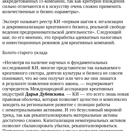
аккредитованных IT-компаний, так как критерии вхождения
сильно отличаются и к искусству очень сложно применить
количественные и бизнес-параметры».
Эксперт называет реестр КИ «первым шагом к легализации
и декриминализации креативного бизнеса, реальной свободе
ведения предпринимательской деятельности». Следующий
шаг, по его мнению, это проработка адекватных налоговых
и инвестиционных режимов для креативных компаний.
Болото старого уклада
«Несмотря на наличие научных и фундаментальных
исследований КИ, многие представители так называемого
креативного сектора, деятели культуры и бизнеса не совсем
понимают, что же они получат или чего же они лишатся
в результате появления нового закона, — подчеркивает
соучредитель Международной ассоциации креативных
индустрий
Дарья Дубенскова
. — КИ — это всего лишь новая
правовая оболочка, которая позволяет целостно и комплексно
заходить на региональное развитие с позиции работы
с нематериальными активами. И это безусловный мировой
тренд, так как рекапитализировать материальные активы
достаточно сложно. Капитализация нематериальных активов
позволит сбалансировать убытки, рекапитализироваться.
Появление нового правового каркаса позволит упорядочить