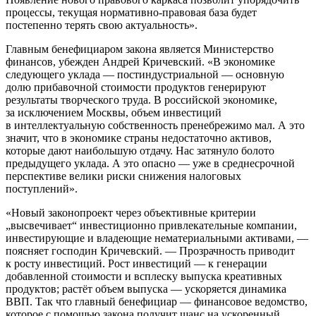
процессы, текущая нормативно-правовая база будет
постепенно терять свою актуальность».
Главным бенефициаром закона является Министерство
финансов, убежден Андрей Кричевский. «В экономике
следующего уклада — постиндустриальной — основную
долю прибавочной стоимости продуктов генерируют
результаты творческого труда. В российской экономике,
за исключением Москвы, объем инвестиций
в интеллектуальную собственность пренебрежимо мал. А это
значит, что в экономике страны недостаточно активов,
которые дают наибольшую отдачу. Нас затянуло болото
предыдущего уклада. А это опасно — уже в среднесрочной
перспективе велики риски снижения налоговых
поступлений».
«Новый законопроект через объективные критерии
„высвечивает“ инвестиционно привлекательные компании,
инвестирующие и владеющие нематериальными активами, —
поясняет господин Кричевский. — Прозрачность приводит
к росту инвестиций. Рост инвестиций — к генерации
добавленной стоимости и всплеску выпуска креативных
продуктов; растёт объем выпуска — ускоряется динамика
ВВП. Так что главный бенефициар — финансовое ведомство,
которое с помощью закона получит шанс на ускоренный