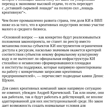
переход к экономике высокой отдачи, то есть пересядет
с „уставшей сырьевой лошади“ на полную сил „лошадь
креативную“».
Чем более промышленно развита страна, тем доля КИ в ВВП
ниже из-за того, что в креативных индустриях велико участие
малого и среднего бизнеса.
«Основной вопрос — как конкретно будут реализовываться
положения законопроекта, не станет ли реестр вместо
механизма поиска субъектов КИ инструментом ограничения
доступа к ресурсам, насколько значимым окажется критерий
соответствия субъектов некому формальному культурному
коду и не вытеснит ли официальная инфраструктура КИ
стихийно и независимо сформировавшиеся площадки
и институты поддержки, которые напрямую ориентированы
на работу с конкретными запросами креативных
предпринимателей», — перечисляет подводные камни Денис
Щукин.
Для самих креативных компаний закон напрямую ситуацию
не изменит, убежден Андрей Кричевский. Так или иначе, они
как работали, так и будут работать в действующей, не вполне
адаптированной для них институциональной среде. Но закон
дает возможность создать нормальные условия для