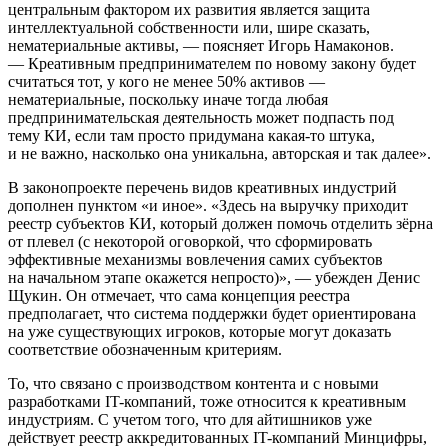
центральным фактором их развития является защита
интеллектуальной собственности или, шире сказать,
нематериальные активы, — поясняет Игорь Намаконов.
— Креативным предпринимателем по новому закону будет
считаться тот, у кого не менее 50% активов —
нематериальные, поскольку иначе тогда любая
предпринимательская деятельность может подпасть под
тему КИ, если там просто придумана какая-то штука,
и не важно, насколько она уникальна, авторская и так далее».
В законопроекте перечень видов креативных индустрий
дополнен пунктом «и иное». «Здесь на выручку приходит
реестр субъектов КИ, который должен помочь отделить зёрна
от плевел (с некоторой оговоркой, что сформировать
эффективные механизмы вовлечения самих субъектов
на начальном этапе окажется непросто)», — убежден Денис
Щукин. Он отмечает, что сама концепция реестра
предполагает, что система поддержки будет ориентирована
на уже существующих игроков, которые могут доказать
соответствие обозначенным критериям.
То, что связано с производством контента и с новыми
разработками IT-компаний, тоже относится к креативным
индустриям. С учетом того, что для айтишников уже
действует реестр аккредитованных IT-компаний Минцифры,