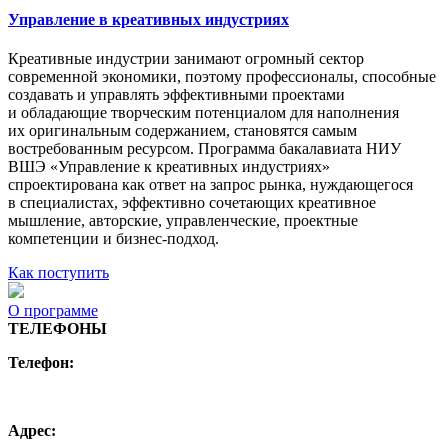
Управление в креативных индустриях
Креативные индустрии занимают огромный сектор
современной экономики, поэтому профессионалы, способные
создавать и управлять эффективными проектами
и обладающие творческим потенциалом для наполнения
их оригинальным содержанием, становятся самым
востребованным ресурсом. Программа бакалавиата НИУ
ВШЭ «Управление к креативных индустриях»
спроектирована как ответ на запрос рынка, нуждающегося
в специалистах, эффективно сочетающих креативное
мышление, авторские, управленческие, проектные
компетенции и бизнес-подход.
Как поступить
О программе
ТЕЛЕФОНЫ
Телефон:
+7 (495) 744 11 15
creative@hse.ru
Адрес: