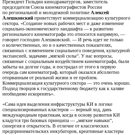
Президент Гильдии кинодраматургов, заместитель
председателя Союза кинематографистов России
по региональной и молодежной политике
Алексей
Алешковский
приветствует коммерциализацию культурного
сектора. «Создание новых рабочих мест и даже изменение
социально-экономического ландшафта — к развитию
регионального кинематографа это относится напрямую, —
говорит господин Алешковский. — И речь идет не только
о количественных, но и о качественных показателях,
связанных с изменением социального поведения, культурной
экспансией, задачами „мягкой силы“. У нас вопросы,
связанные с социальным воздействием кинематографа, были
забыты на долгие годы, и пострадал от этого в первую
очередь сам кинематограф, который оказался абсолютно
оторванным от реальной жизни и ее проблем.
Коммерциализация культурного сектора — это очень хорошо.
Подход творцов к государственному бюджету как к халяве
необходимо искоренять».
«Сама идея выделения инфраструктуры КИ в логике
специализированных кластеров — верный ход, дань
международным практикам, когда в основу развития КИ
кладутся три базовых принципа — „мягкие навыки“,
синергия и открытость. В отличие от классических
предпринимательских инкубаторов, креативные кластеры