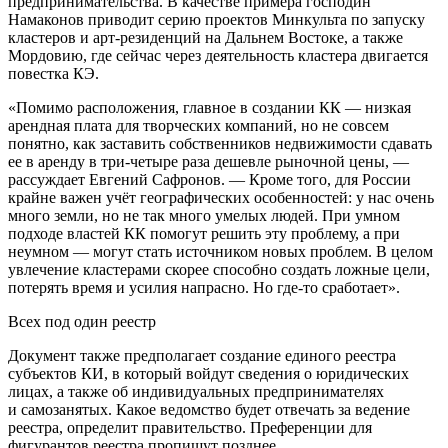
предпринимательства. В качестве примера господин
Намаконов приводит серию проектов Минкульта по запуску
кластеров и арт-резиденций на Дальнем Востоке, а также
Мордовию, где сейчас через деятельность кластера двигается
повестка КЭ.
«Помимо расположения, главное в создании КК — низкая
арендная плата для творческих компаний, но не совсем
понятно, как заставить собственников недвижимости сдавать
ее в аренду в три-четыре раза дешевле рыночной цены, —
рассуждает Евгений Сафронов. — Кроме того, для России
крайне важен учёт географических особенностей: у нас очень
много земли, но не так много умелых людей. При умном
подходе властей КК помогут решить эту проблему, а при
неумном — могут стать источником новых проблем. В целом
увлечение кластерами скорее способно создать ложные цели,
потерять время и усилия напрасно. Но где-то сработает».
Всех под один реестр
Документ также предполагает создание единого реестра
субъектов КИ, в который войдут сведения о юридических
лицах, а также об индивидуальных предпринимателях
и самозанятых. Какое ведомство будет отвечать за ведение
реестра, определит правительство. Преференции для
фигурантов реестра пропишут позднее.