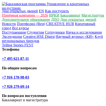
Дни открытых дверей
EN
Как поступить
Приёмная кампания — 2026
ИРКИ
Бакалавриат
Магистратура
Дополнительное образование
ДПО
Дни открытых дверей
Новости
Портфолио (Best)
CREATIVE HUB
Креативный
город
Все курсы
Поступающим
Студентам
Сотрудники
Наука и исследования
Экспедиции
Creative.HSE Digest
Научный журнал «КИ»
Клуб
региональных брендов
Telling Stories FEST
Телефоны
+7 495 621-87-11
По общим вопросам
+7 916 170-98-03
+7 926 279-69-14
По вопросам поступления
Бакалавриат и магистратура