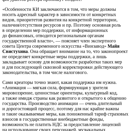
«Особенности КИ заключаются в том, что меры должны
носить адресный характер в зависимости от конкретных
видов, приоритетов развития на конкретной территории,
наличия/отсутствия ресурсов и пр. Поэтому основная роль
в определении мер поддержки, от информационных
до финансовых, отводится региональным органам
государственной власти», — поясняет член экспертного
совета Центра современного искусства «Винзавод»
Майя
Свистухина
. Она обращает внимание на то, что законопроект
не определяет конкретные меры поддержки, а лишь
закладывает основу для возможности разработки таких мер
и для последующей сквозной корректировки действующего
законодательства, в том числе налогового.
Сами креаторы точно знают, какая поддержка им нужна.
«Анимация — мягкая сила, формирующая у зрителя
мировоззрение, ценностные ориентиры, культурный код,
а также имидж страны как развитого и открытого к общению
государства. Производство анимации — очень длительный
и дорогостоящий процесс, поэтому для нас крайне важны
и такие оказываемые меры, как пониженный тариф страховых
взносов в государственные внебюджетные фонды,
возможность не платить НДС за предоставление лицензий
на использование своих персонажей, музыкальных