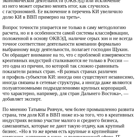
экономической деятельности (ОКВЭД) или исключение
из него может серьезно менять итог, как случилось
с гастрономией. Ее включение в перечень КИ увеличило
долю КИ в ВВП примерно на треть».
Вопрос точности упирается не только в саму методологию
расчета, но и в особенности самой системы классификации,
положенной в основу ОКВЭД, наличие серых зон и не всегда
точное соответствие деятельности компании формально
выбранному виду деятельности, полагает господин Щукин.
Он обращает внимание на то, что с проблемой измеряемости
креативных индустрий сталкиваются не только в России —
это одна из причин, по которой так сложно сравнивать
показатели разных стран. «В разных странах различен
и профиль субъектов КИ: иногда они существуют независимо,
иногда связаны в сетевые структуры, а иногда даже являются
полуавтономными подразделениями крупных корпораций,
что характерно, например, для стран Дальнего Востока», —
добавляет эксперт.
По мнению Татьяны Ривчун, чем более промышленно развита
страна, тем доля КИ в ВВП ниже из-за того, что в креативных
индустриях велико участие малого и среднего бизнеса,
самозанятых, которые не дают такую отдачу, как крупный
бизнес. «Но в то же время есть крупные и крупнейшие
компании, например в кино- и телевизионной сфере, IT, —