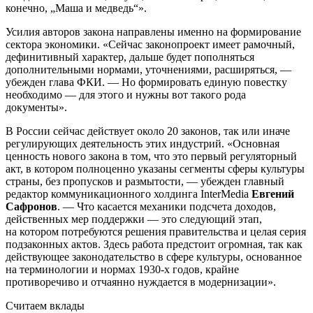
конечно, „Маша и медведь“».
Усилия авторов закона направлены именно на формирование
сектора экономики. «Сейчас законопроект имеет рамочный,
дефинитивный характер, дальше будет пополняться
дополнительными нормами, уточнениями, расширяться, —
убежден глава ФКИ. — Но формировать единую повестку
необходимо — для этого и нужны вот такого рода
документы».
В России сейчас действует около 20 законов, так или иначе
регулирующих деятельность этих индустрий. «Основная
ценность нового закона в том, что это первый регуляторный
акт, в котором полноценно указаны сегменты сферы культуры
страны, без пропусков и размытости, — убежден главный
редактор коммуникационного холдинга InterMedia
Евгений
Сафронов
. — Что касается механики подсчета доходов,
действенных мер поддержки — это следующий этап,
на котором потребуются решения правительства и целая серия
подзаконных актов. Здесь работа предстоит огромная, так как
действующее законодательство в сфере культуры, основанное
на терминологии и нормах 1930-х годов, крайне
противоречиво и отчаянно нуждается в модернизации».
Считаем вклады