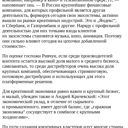
напоминает она. — В России крупнейшие финансовые
компании, для которых профильной является другая
деятельность, формируя сегодня свои экосистемы, активно
вышли на рынки креативных индустрий. Это и „Яндекс“,
и Сбербанк, и Газпромбанк и другие. Наряду с профильной
деятельностью для них точками входа клиентов
их экосистемы становятся музыка, кино, анимация. Поэтому
они сильно влияют сегодня на цепочки добавленной
стоимости».
По оценке госпожи Ривчун, если среди производителей
контента остается высокой доля малого и среднего бизнеса,
самозанятых, то среди дистрибуторов очень высока доля
крупных компаний, обеспечивающих стриминговую,
потоковую дистрибуцию и использующих для этого
платформенные решения.
Для креативной экономики равно важен и крупный бизнес,
и малый, убежден также и Андрей Кричевский: «Этот
экономический уклад, в отличие от сырьевого
и промышленного, имеет другой баланс, где „гаражная
экономика“ сосуществует в симбиозе с крупными
холдингами».
По пути создания креативных кластеров идут многие страны.