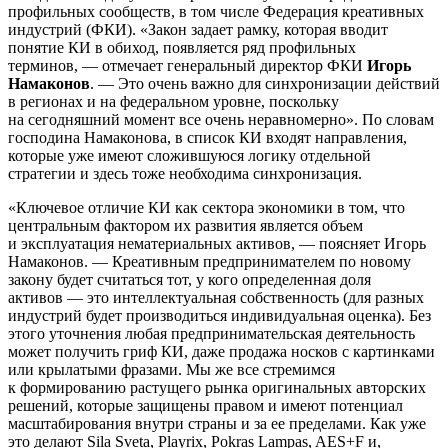
профильных сообществ, в том числе Федерация креативных
индустрий (ФКИ). «Закон задает рамку, которая вводит
понятие КИ в обиход, появляется ряд профильных
терминов, — отмечает генеральный директор ФКИ
Игорь
Намаконов
. — Это очень важно для синхронизации действий
в регионах и на федеральном уровне, поскольку
на сегодняшний момент все очень неравномерно». По словам
господина Намаконова, в список КИ входят направления,
которые уже имеют сложившуюся логику отдельной
стратегии и здесь тоже необходима синхронизация.
«Ключевое отличие КИ как сектора экономики в том, что
центральным фактором их развития является объем
и эксплуатация нематериальных активов, — поясняет Игорь
Намаконов. — Креативным предпринимателем по новому
закону будет считаться тот, у кого определенная доля
активов — это интеллектуальная собственность (для разных
индустрий будет производиться индивидуальная оценка). Без
этого уточнения любая предпринимательская деятельность
может получить гриф КИ, даже продажа носков с картинками
или крылатыми фразами. Мы же все стремимся
к формированию растущего рынка оригинальных авторских
решений, которые защищены правом и имеют потенциал
масштабирования внутри страны и за ее пределами. Как уже
это делают Sila Sveta, Playrix, Pokras Lampas, AES+F и,