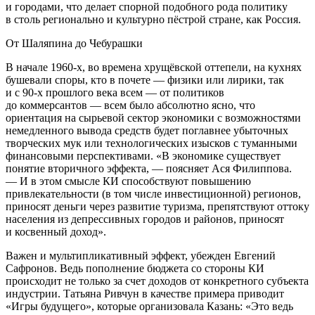
и городами, что делает спорной подобного рода политику
в столь регионально и культурно пёстрой стране, как Россия.
От Шаляпина до Чебурашки
В начале 1960-х, во времена хрущёвской оттепели, на кухнях
бушевали споры, кто в почете — физики или лирики, так
и с 90-х прошлого века всем — от политиков
до коммерсантов — всем было абсолютно ясно, что
ориентация на сырьевой сектор экономики с возможностями
немедленного вывода средств будет поглавнее убыточных
творческих мук или технологических изысков с туманными
финансовыми перспективами. «В экономике существует
понятие вторичного эффекта, — поясняет Ася Филиппова.
— И в этом смысле КИ способствуют повышению
привлекательности (в том числе инвестиционной) регионов,
приносят деньги через развитие туризма, препятствуют оттоку
населения из депрессивных городов и районов, приносят
и косвенный доход».
Важен и мультипликативный эффект, убежден Евгений
Сафронов. Ведь пополнение бюджета со стороны КИ
происходит не только за счет доходов от конкретного субъекта
индустрии. Татьяна Ривчун в качестве примера приводит
«Игры будущего», которые организовала Казань: «Это ведь