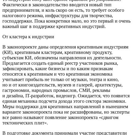
Фактически в законодательство вводится новый тип
предпринимателя, и коль скоро он есть, то требует особого
налогового режима, инфраструктуры для творчества,
господдержки. Пока конкретики мало, но это первый и очень
важный шаг в поддержке креативных индустрий.
От кластера к индустрии
В законопроекте даны определения креативным индустриям
(КИ), креативным кластерам, креативному продукту,
субъектам КИ, обозначены направления их деятельности.
Предлагается создать единый реестр участников рынка,
зафиксировать, какие бизнесы и по каким признакам
относятся к креативным и что креативная экономика
учитывает прибыль не только от музыки, театра и кино,
но и от книгоиздательств, музеев и галерей, архитектуры,
гастрономии, народных промыслов, СМИ, рекламы
и дизайна, IT-разработок, видеоигр. Ожидается, что появится
единая механика подсчета дохода этого сектора экономики.
Меры поддержки для креативных направлений в нынешнем
варианте законопроекта пока не расшифрованы, но эксперты
все равно называют появление законопроекта «сдвигом
тектонических плит».
В подготовке документа принимали участие представители