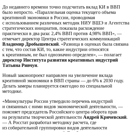
До недавнего времени точно подсчитать вклад КИ в ВВП
было непросто. «Параллельная оценка текущего объема
креативной экономики в России, проводимая
с использованием различных методик НИУ ВШЭ и Агентства
стратегических инициатив, показала расхождение
практически в два раза: 2,4% ВВП против 4,98% ВВП», —
отмечает директор Центра стратегических коммуникаций
Владимир Дробышевский
. «Разница в оценках была связана
с тем, что состав КИ, то, какие индустрии относятся
к креативным, не был однозначно определен», — полагает
директор Института развития креативных индустрий
Татьяна Ривчун
.
Новый законопроект направлен на увеличение вклада
креативной экономики в ВВП страны — до 6% к 2030 году.
Делать замеры планируется ежегодно по специальной
методике.
«Минкультуры России утвердило перечень индустрий
и связанных с ними видов экономической деятельности, —
поясняет председатель Российского центра оборота прав
на результаты творческой деятельности
Андрей Кричевский
.
— А Росстат разработал методику расчета, где
из собирательной группировки видов деятельности