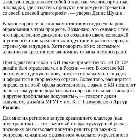
зачастую представляют собой открытые мультиформатные
площадки, где создатель продукта напрямую встречается
со своей целевой аудиторией», — уверен Денис Щукин.
В законопроекте не слишком отчетливо подсвечена роль
образования в этом процессе. Возможно, это связано с тем,
что параллельное движение по созданию школ, колледжей
и университетов креативных индустрий в разных городах
страны уже запущено. Хотя говорить об их системном
влиянии на креативную экономику страны немного рано.
Преподаватели закон о КИ также приветствуют. «В СССР
дизайн был отраслевым, а в России — нет. В составе КИ
он получит единую основу, профессиональную площадку
и оформится в творческую отрасль. Более того, расширится
определение этой сферы деятельности, а закон о КИ позволит
на высоком уровне дорабатывать образовательные стандарты
и другие профильные документы», — говорит декан
факультета дизайна МГУТУ им. К. Г. Разумовского
Артур
Рыжов
.
Для многих регионов запуск креативного кластера (как
пространства) — это значимый инфраструктурный рычаг,
поскольку он позволяет попутно решить ряд важных
вопросов, связанных с развитием локального креативного