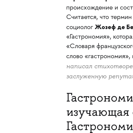
происхождение и состо
Считается, что термин
Жозеф де Б
социолог
«Гастрономия», котора
«Словаря французского
слово «гастрономия»,
написал стихотворен
заслуженную репут
Гастрономия
изучающая 
Гастрономи