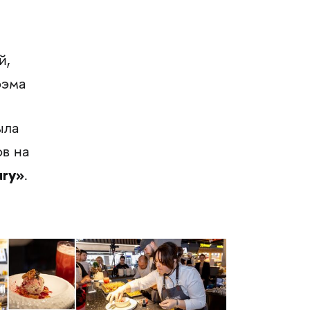
й,
оэма
ыла
в на
ury»
.