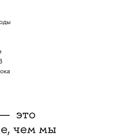
годы
и
В
рока
 — это
е, чем мы