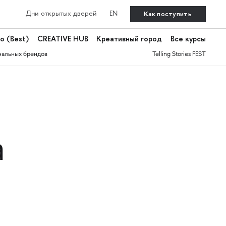
Как поступить
Дни открытых дверей
EN
о (Best)
CREATIVE HUB
Креативный город
Все курсы
нальных брендов
Telling Stories FEST
а