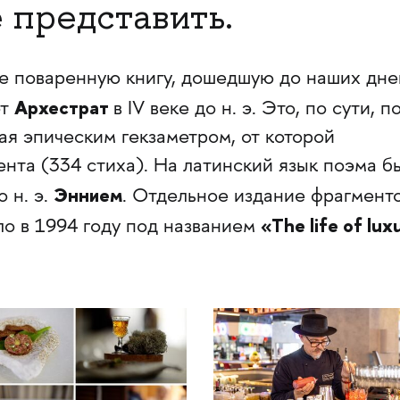
 представить.
е поваренную книгу, дошедшую до наших дне
Архестрат
эт
в IV веке до н. э. Это, по сути, п
ая эпическим гекзаметром, от которой
нта (334 стиха). На латинский язык поэма б
Эннием
о н. э.
. Отдельное издание фрагменто
«The life of lux
ло в 1994 году под названием