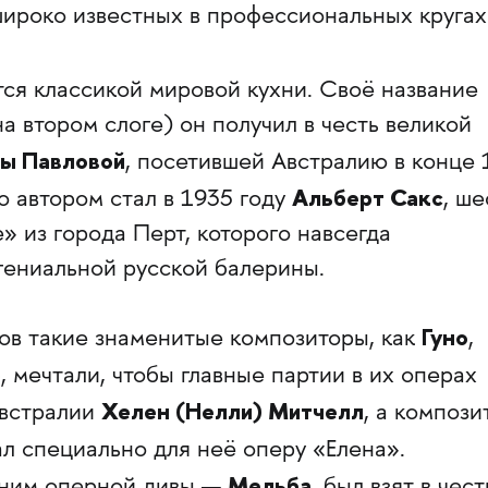
широко известных в профессиональных кругах
ся классикой мировой кухни. Своё название
на втором слоге) он получил в честь великой
ы Павловой
, посетившей Австралию в конце 
Альберт Сакс
его автором стал в 1935 году
, ше
e» из города Перт, которого навсегда
гениальной русской балерины.
Гуно
ов такие знаменитые композиторы, как
,
о
, мечтали, чтобы главные партии в их операх
Хелен (Нелли) Митчелл
Австралии
, а компози
л специально для неё оперу «Елена».
Мельба