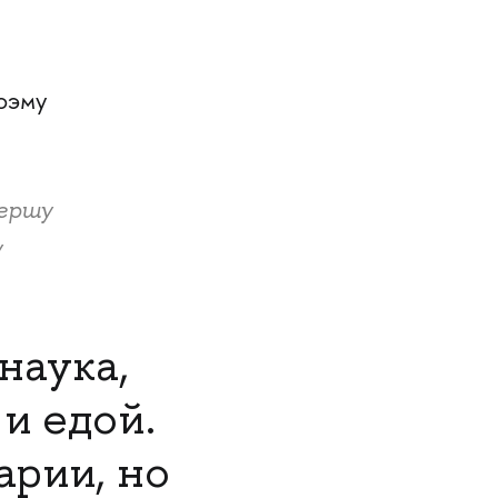
поэму
Бершу
у
наука,
и едой.
арии, но