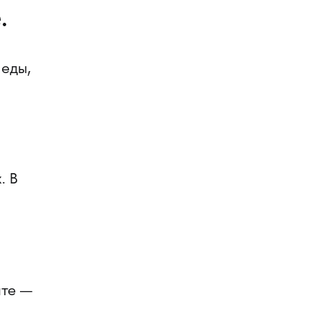
.
 еды,
. В
нте —