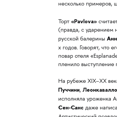
несколько примеров, 
«Pavlova»
Торт
считает
(правда, с ударением 
Анн
русской балерины
х годов. Говорят, что 
повар отеля «Esplanad
пленило выступление 
На рубеже XIX–XX век
Пуччини
Леонкавалл
,
исполняла уроженка 
Сен-Санс
даже написа