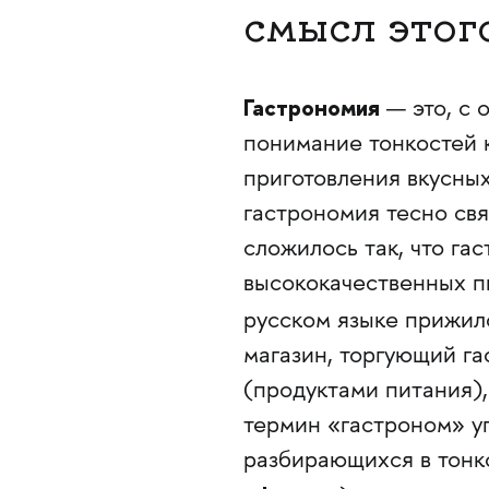
смысл этог
Гастрономия
— это, с 
понимание тонкостей к
приготовления вкусных
гастрономия тесно св
сложилось так, что га
высококачественных п
русском языке прижил
магазин, торгующий г
(продуктами питания),
термин «гастроном» уп
разбирающихся в тонк