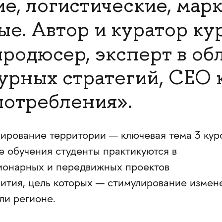
е, логистические, мар
ые. Автор и куратор ку
 продюсер, эксперт в об
урных стратегий, CEO
потребления».
рование территории — ключевая тема 3 кур
е обучения студенты практикуются в
ионарных и передвижных проектов
вития, цель которых — стимулирование измен
ли регионе.