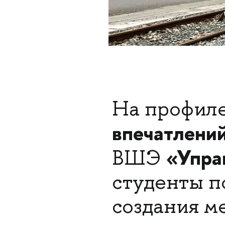
На профил
впечатлени
«Упра
ВШЭ
студенты п
создания м