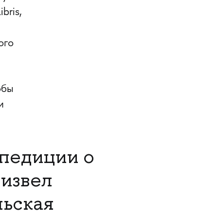
bris,
ого
обы
и
педиции о
оизвел
льская