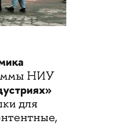
омика
раммы НИУ
дустриях»
ыки для
онтентные,