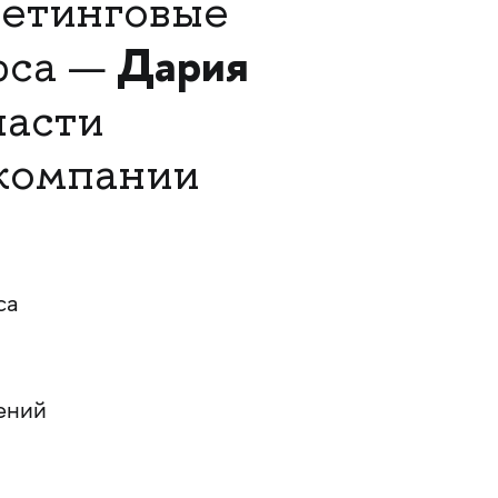
кетинговые
Дария
рса —
ласти
 компании
са
ений