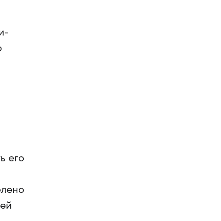
и-
о
ь его
елено
ней