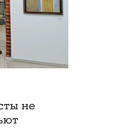
сты не
ьют