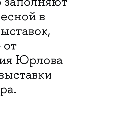
о заполняют
весной в
ыставок,
 от
рия Юрлова
 выставки
ра.