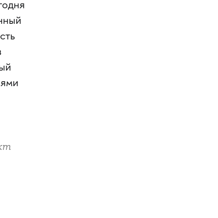
годня
анный
сть
в
вый
иями
кт