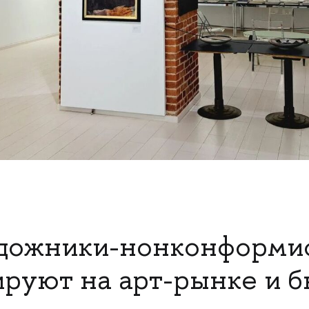
удожники-нонконформи
ируют на арт-рынке и б