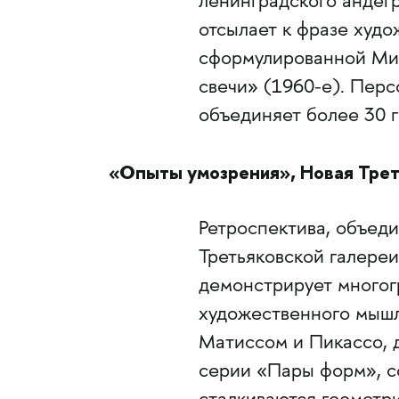
ленинградского андег
отсылает к фразе худо
сформулированной Ми
свечи» (1960-е). Пер
объединяет более 30 г
«Опыты умозрения», Новая Трет
Ретроспектива, объед
Третьяковской галереи
демонстрирует многог
художественного мышл
Матиссом и Пикассо, 
серии «Пары форм», с