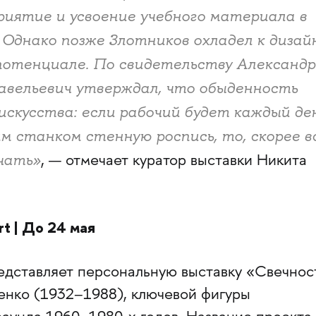
риятие и усвоение учебного материала в
 Однако позже Злотников охладел к дизай
 потенциале. По свидетельству Александ
авельевич утверждал, что обыденность
скусства: если рабочий будет каждый де
м станком стенную роспись, то, скорее вс
чать»
, — отмечает куратор выставки Никита
t | До 24 мая
редставляет персональную выставку «Свечнос
енко (1932–1988), ключевой фигуры