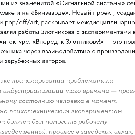
кции из знаменитой «Сигнальной системы» се
ковке и на «Винзаводе». Новый проект, созд
и pop/off/art, раскрывает междисциплинарно
тавляя работы Злотникова с экспериментами 
хитектуре. «Вперед, к Злотникову!» — это но
удожника через взаимодействие с произведен
и зарубежных авторов.
в экстраполировании проблематики
ы индустриализации того времени — прое
ьному состоянию человека в момент
бно психотехническим экспериментам
 он должен был помогать рабочему
зводственный процесс в заводских цехах,