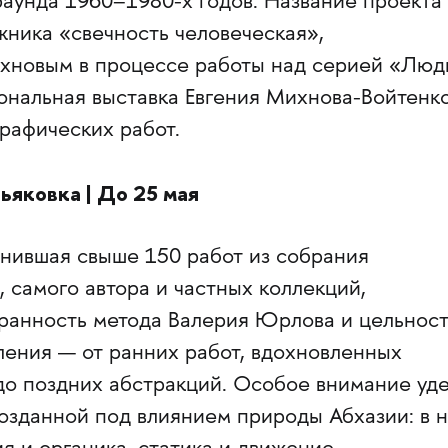
раунда 1960–1980-х годов. Название проекта
жника «свечность человеческая»,
хновым в процессе работы над серией «Люд
сональная выставка Евгения Михнова-Войтенк
рафических работ.
ьяковка | До 25 мая
инившая свыше 150 работ из собрания
, самого автора и частных коллекций,
ранность метода Валерия Юрлова и цельност
ения — от ранних работ, вдохновленных
до поздних абстракций. Особое внимание уд
озданной под влиянием природы Абхазии: в 