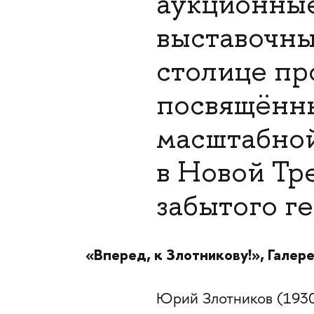
аукционные
выставочны
столице пр
посвящённ
масштабно
в Новой Тр
забытого г
«Вперед, к Злотникову!», Галер
Юрий Злотников (1930