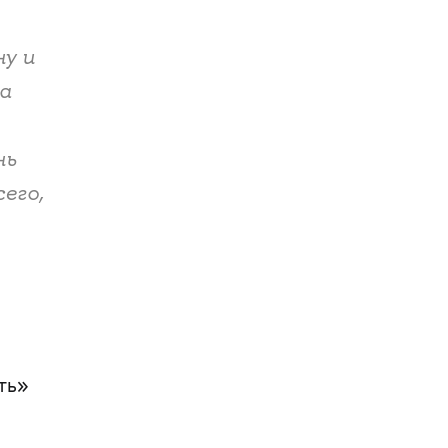
ну и
ра
нь
его,
ть»