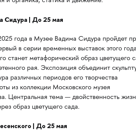
я и органика, статика и движение.
а Сидура | До 25 мая
2025 года в Музее Вадима Сидура пройдет п
рвый в серии временных выставок этого года
го станет метафорический образ цветущего с
етенного рая. Экспозиция объединит скульпт
ура различных периодов его творчества
оты из коллекции Московского музея
ва. Центральная тема — двойственность жизн
рез образ цветущего сада.
есенского | До 25 мая