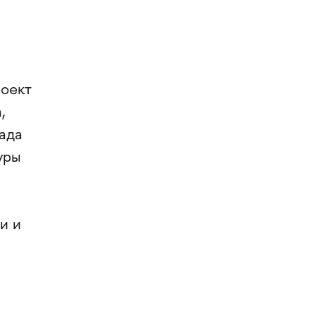
роект
,
ада
уры
и и