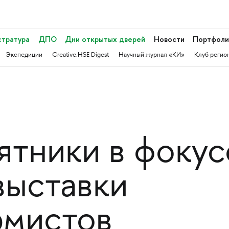
стратура
ДПО
Дни открытых дверей
Новости
Портфоли
Экспедиции
Creative.HSE Digest
Научный журнал «КИ»
Клуб регио
тники в фокусе
выставки
рмистов