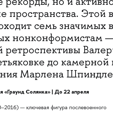
 рекорды, но и активн
е пространства. Этой 
оходит семь значимых в
ых нонконформистам —
й ретроспективы Вале
етьяковке до камерной
ения Марлена Шпиндле
ея «Граунд Солянка» | До 22 апреля
–2016) — ключевая фигура послевоенного