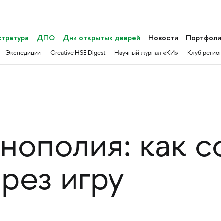
стратура
ДПО
Дни открытых дверей
Новости
Портфоли
Экспедиции
Creative.HSE Digest
Научный журнал «КИ»
Клуб регио
нополия: как с
рез игру