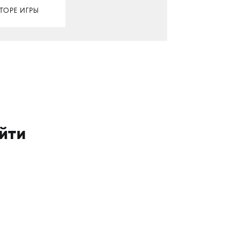
ТОРЕ ИГРЫ
йти
и