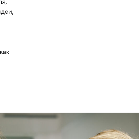
ля,
идеи,
как