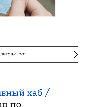
елеграм-бот
вный хаб /
ир по