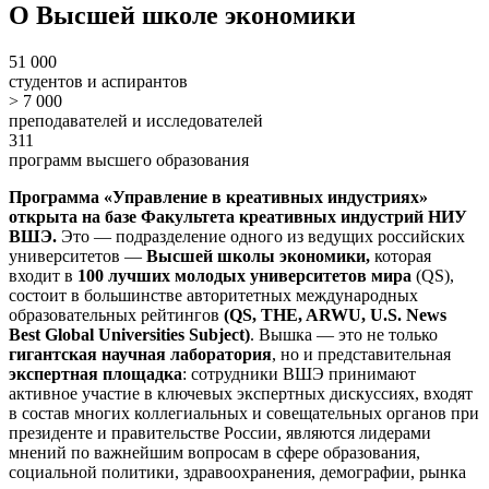
О Высшей школе экономики
51 000
студентов и аспирантов
> 7 000
преподавателей и исследователей
311
программ высшего образования
Программа «Управление в креативных индустриях»
открыта на базе Факультета креативных индустрий НИУ
ВШЭ.
Это
— подразделение одного из ведущих российских
университетов —
Высшей школы экономики,
которая
входит в
100
лучших молодых университетов мира
(QS),
состоит в большинстве авторитетных международных
образовательных рейтингов
(QS, THE, ARWU, U.S. News
Best Global Universities Subject)
. Вышка — это не только
гигантская научная лаборатория
, но и представительная
экспертная площадка
: сотрудники ВШЭ принимают
активное участие в ключевых экспертных дискуссиях, входят
в состав многих коллегиальных и совещательных органов при
президенте и правительстве России, являются лидерами
мнений по важнейшим вопросам в сфере образования,
социальной политики, здравоохранения, демографии, рынка