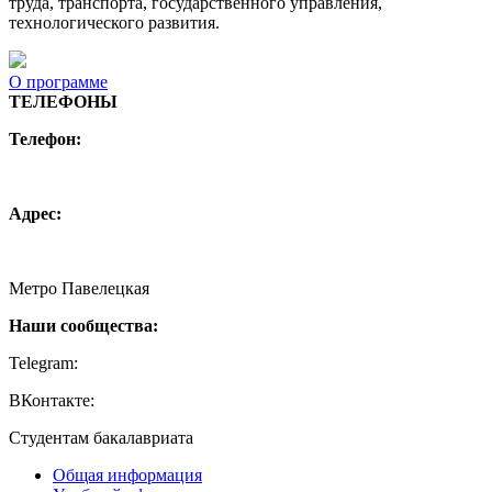
труда, транспорта, государственного управления,
технологического развития.
О программе
ТЕЛЕФОНЫ
Телефон:
+7 (495) 744 11 15
creative@hse.ru
Адрес:
115054, Москва, Малая Пионерская ул., 12
Метро Павелецкая
Наши сообщества:
Telegram:
https://t.me/creativehse
ВКонтакте:
https://vk.com/creativehse
Студентам бакалавриата
Общая информация