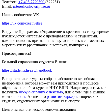
Телефон:
+7
495 7729590
(*22251)
Email:
mtereshonkova@hse.ru
Наше сообщество VK
https://vk.com/creativehse
В группе Программы «Управление в креативных индустриях»
публикуются интервью с преподвателями и студентами,
важные новости, приглашения поучаствовать в совместных
мероприятиях (фестивалях, выставках, конкурсах).
Присоединятесь!
Большой справочник студента Вышки
https://students.hse.ru/handbook
В справочнике студента собрана абсолютно вся общая
информация, которая может вам пригодиться в процессе
обучения на любом курсе в НИУ ВШЭ. Например, о том, как
получить
любую справку с печатью
, или о том, где в Вышке
можно
поесть
. А еще — о
развитии карьеры
, творческих
студиях, студенческих организациях и спорте.
Центр психологического консультирования