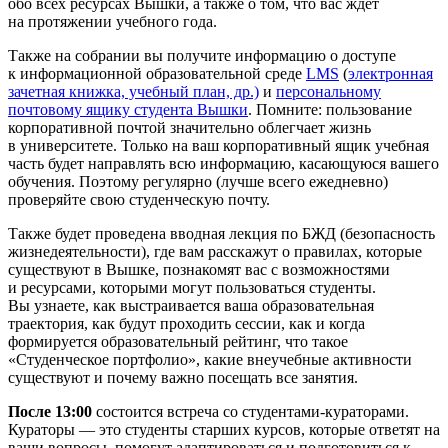
обо всех ресурсах Вышки, а также о том, что вас ждет
на протяжении учебного года.
Также на собрании вы получите информацию о доступе
к информационной образовательной среде
LMS
(
электронная
зачетная книжка, учебный план, др.)
и
персональному
почтовому ящику студента Вышки
. Помните: пользование
корпоративной почтой значительно облегчает жизнь
в университете. Только на ваш корпоративный ящик учебная
часть будет направлять всю информацию, касающуюся вашего
обучения. Поэтому регулярно (лучше всего ежедневно)
проверяйте свою студенческую почту.
Также будет проведена вводная лекция по БЖД (безопасность
жизнедеятельности), где вам расскажут о правилах, которые
существуют в Вышке, познакомят вас с возможностями
и ресурсами, которыми могут пользоваться студенты.
Вы узнаете, как выстраивается ваша образовательная
траектория, как будут проходить сессии, как и когда
формируется образовательный рейтинг, что такое
«Студенческое портфолио», какие внеучебные активности
существуют и почему важно посещать все занятия.
После 13:00
состоится встреча со студентами-кураторами.
Кураторы — это студенты старших курсов, которые ответят на
ваши вопросы, помогут адаптироваться и подготовиться к