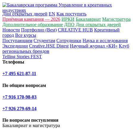
Дни открытых дверей
EN
Как поступить
Приёмная кампания — 2026
ИРКИ
Бакалавриат
Магистратура
Дополнительное образование
ДПО
Дни открытых дверей
Новости
Портфолио (Best)
CREATIVE HUB
Креативный
город
Все курсы
Поступающим
Студентам
Сотрудники
Наука и исследования
Экспедиции
Creative.HSE Digest
Научный журнал «КИ»
Клуб
региональных брендов
Telling Stories FEST
Телефоны
+7 495 621-87-11
По общим вопросам
+7 916 170-98-03
+7 926 279-69-14
По вопросам поступления
Бакалавриат и магистратура