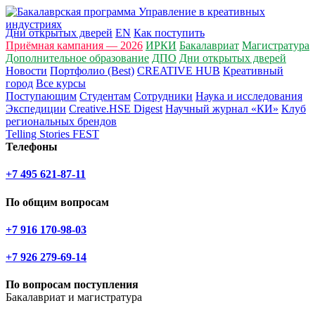
Дни открытых дверей
EN
Как поступить
Приёмная кампания — 2026
ИРКИ
Бакалавриат
Магистратура
Дополнительное образование
ДПО
Дни открытых дверей
Новости
Портфолио (Best)
CREATIVE HUB
Креативный
город
Все курсы
Поступающим
Студентам
Сотрудники
Наука и исследования
Экспедиции
Creative.HSE Digest
Научный журнал «КИ»
Клуб
региональных брендов
Telling Stories FEST
Телефоны
+7 495 621-87-11
По общим вопросам
+7 916 170-98-03
+7 926 279-69-14
По вопросам поступления
Бакалавриат и магистратура