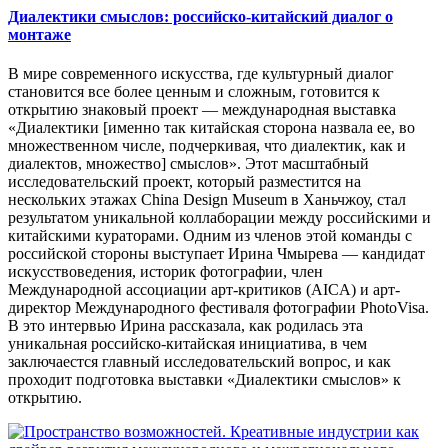
Диалектики смыслов: российско-китайский диалог о
монтаже
В мире современного искусства, где культурный диалог
становится все более ценным и сложным, готовится к
открытию знаковый проект — международная выставка
«Диалектики [именно так китайская сторона назвала ее, во
множественном числе, подчеркивая, что диалектик, как и
диалектов, множество] смыслов». Этот масштабный
исследовательский проект, который разместится на
нескольких этажах China Design Museum в Ханьчжоу, стал
результатом уникальной коллаборации между российскими и
китайскими кураторами. Одним из членов этой команды с
российской стороны выступает Ирина Чмырева — кандидат
искусствоведения, историк фотографии, член
Международной ассоциации арт-критиков (AICA) и арт-
директор Международного фестиваля фотографии PhotoVisa.
В это интервью Ирина рассказала, как родилась эта
уникальная российско-китайская инициатива, в чем
заключаестся главный исследовательский вопрос, и как
проходит подготовка выставки «Диалектики смыслов» к
открытию.