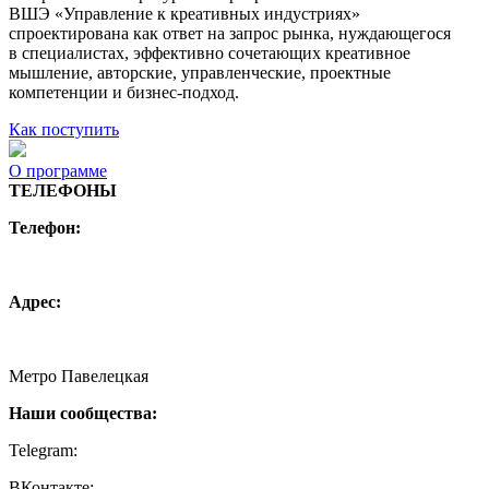
ВШЭ «Управление к креативных индустриях»
спроектирована как ответ на запрос рынка, нуждающегося
в специалистах, эффективно сочетающих креативное
мышление, авторские, управленческие, проектные
компетенции и бизнес-подход.
Как поступить
О программе
ТЕЛЕФОНЫ
Телефон:
+7 (495) 744 11 15
creative@hse.ru
Адрес:
115054, Москва, Малая Пионерская ул., 12
Метро Павелецкая
Наши сообщества:
Telegram:
https://t.me/creativehse
ВКонтакте:
https://vk.com/creativehse