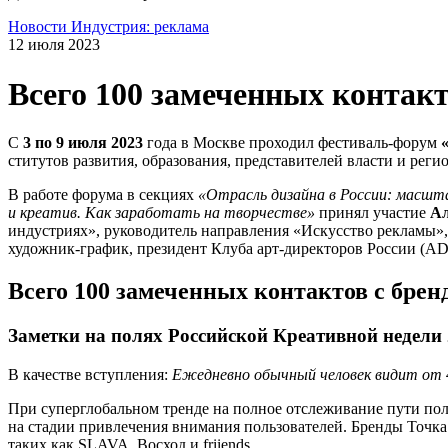
Новости
Индустрия: реклама
12 июля 2023
Всего 100 замеченных контакт
С
3 по 9 июля 2023
года в Москве проходил фес­ти­валь-фо­рум
«
сти­тутов раз­ви­тия, об­ра­зова­ния, пред­ста­вите­лей влас­ти и ре­ги­
В работе форума в секциях
«Отрасль дизайна в России: масшта
и креатив. Как заработать на творчестве»
принял участие
Ал
индустриях», руководитель направления «Искусство рекламы
художник-график, президент Клуба арт-директоров России (AD
Всего 100 замеченных контактов с брен
Заметки на полях Российской Креативной недели
В качестве вступления:
Ежедневно обычный человек видит от 4
При суперглобальном тренде на полное отслеживание пути пол
на стадии привлечения внимания пользователей. Бренды Точка
таких как SLAVA, Восход и friiends.