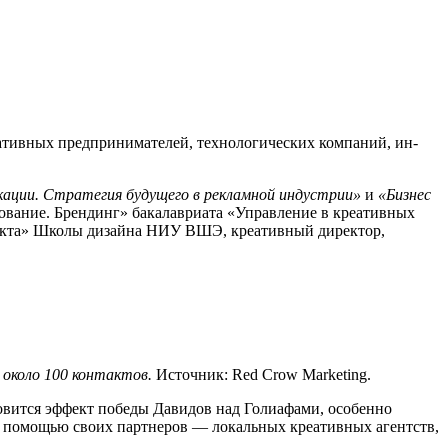
тив­ных пред­при­нима­телей, тех­но­логи­чес­ких ком­па­ний, ин­
кации. Стратегия будущего в рекламной индустрии»
и
«Бизнес
вание. Брендинг» бакалавриата «Управление в креативных
дукта» Школы дизайна НИУ ВШЭ, креативный директор,
 около 100 контактов.
Источник: Red Crow Marketing.
новится эффект победы Давидов над Голиафами, особенно
 с помощью своих партнеров — локальных креативных агентств,