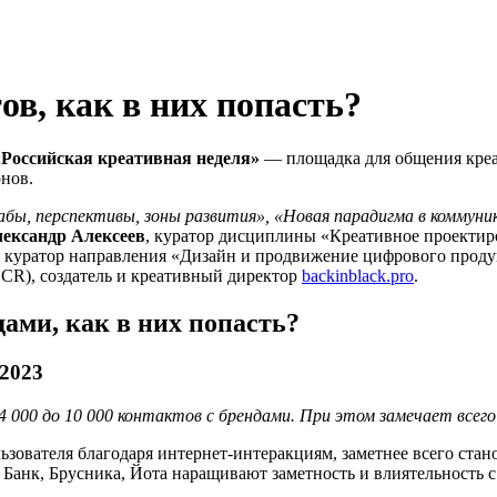
ов, как в них попасть?
Рос­сий­ская кре­атив­ная не­деля»
— пло­щад­ка для об­ще­ния кре­а
онов.
бы, перспективы, зоны развития», «Новая парадигма в коммуни
ександр Алексеев
,
куратор дисциплины «Креативное проектиро
», куратор направления «Дизайн и продвижение цифрового про
CR), создатель и креативный директор
backinblack.pro
.
дами, как в них попасть?
 2023
 000 до 10 000 контактов с брендами. При этом замечает всего
ьзователя благодаря интернет-интеракциям, заметнее всего ста
 Банк, Брусника, Йота наращивают заметность и влиятельность