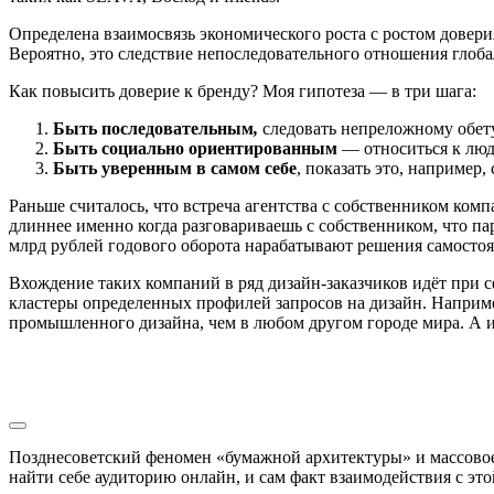
Определена взаимосвязь экономического роста с ростом довери
Вероятно, это следствие непоследовательного отношения глоба
Как повысить доверие к бренду? Моя гипотеза — в три шага:
Быть последовательным
,
следовать непреложному обет
Быть социально ориентированным
— относиться к людя
Быть уверенным в самом себе
, показать это, например
Раньше считалось, что встреча агентства с собственником ко
длиннее именно когда разговариваешь с собственником, что п
млрд рублей годового оборота нарабатывают решения самостоя
Вхождение таких компаний в ряд дизайн-заказчиков идёт при
кластеры определенных профилей запросов на дизайн. Например
промышленного дизайна, чем в любом другом городе мира. А 
Позднесоветский феномен «бумажной архитектуры» и массовое
найти себе аудиторию онлайн, и сам факт взаимодействия с э