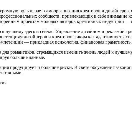
ромную роль играет самоорганизация креаторов и дизайнеров. 
 профессиональных сообществ, привлекающих к себе внимание ко
шоренным проектам молодых авторов креативных индустрий — к
о к лучшему здесь и сейчас. Управление дизайном и рекламой тр
мпетенциям дизайнеров и креаторов, таким как адаптивность, с
компетенции — прикладная психология, финансовая грамотность
 для романтиков, стремящихся изменить жизнь людей к лучшему
ируя большие данные.
ция продуцирует и большие риски. В свете обсуждения законоп
ективными.
тия