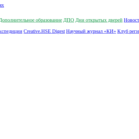
Дополнительное образование
ДПО
Дни открытых дверей
Новос
кспедиции
Creative.HSE Digest
Научный журнал «КИ»
Клуб рег