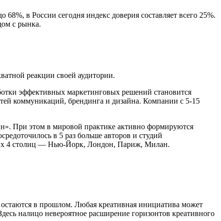
о 68%, в России сегодня индекс доверия составляет всего 25%.
дом с рынка.
екватной реакции своей аудитории.
работки эффективных маркетинговых решений становится
тей коммуникаций, брендинга и дизайна. Компании с 5-15
йн». При этом в мировой практике активно формируются
средоточилось в 5 раз больше авторов и студий
оих 4 столиц — Нью-Йорк, Лондон, Париж, Милан.
а остаются в прошлом. Любая креативная инициатива может
Здесь налицо невероятное расширение горизонтов креативного