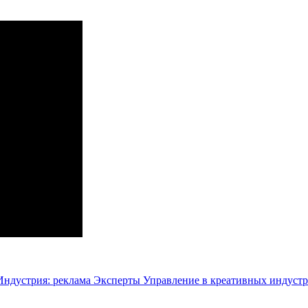
Индустрия: реклама
Эксперты
Управление в креативных индуст