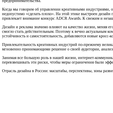
предпринимательства.
Когда мы говорим об управлении креативными индустриями, ог
недопустимо «сделать плохо». На этой этике выстроен дизайн
привлекает внимание конкурс ADCR Awards. К свежим и неза
Дизайн и реклама значимо влияют на качество жизни, меняя ег
смогло стать действительным. Поэтому к вечно актуальным ко
устойчивость и самостоятельность, добавляются новые кросс-
Привлекательность креативных индустрий по-прежнему велика
мгновенно принимающими решение о своей аудитории, анализ
Занимая все большую роль в нашей жизни, интернет-коммуника
перевзвешивать эти риски, чтобы меры ограничения были эфф
Отрасль дизайна в России: масштабы, перспективы, зоны разви