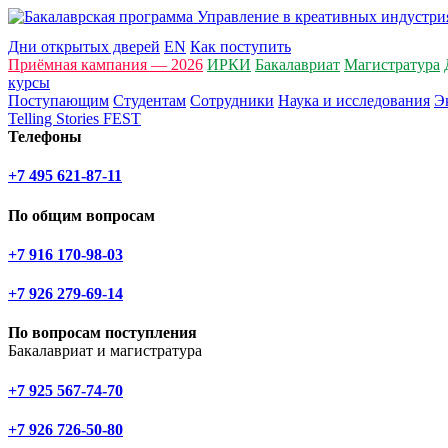
Дни открытых дверей
EN
Как поступить
Приёмная кампания — 2026
ИРКИ
Бакалавриат
Магистратура
курсы
Поступающим
Студентам
Сотрудники
Наука и исследования
Э
Telling Stories FEST
Телефоны
+7 495 621-87-11
По общим вопросам
+7 916 170-98-03
+7 926 279-69-14
По вопросам поступления
Бакалавриат и магистратура
+7 925 567-74-70
+7 926 726-50-80