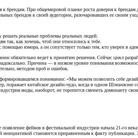
я к брендам. При общемировой планке роста доверия к брендам д
льных брендов к своей аудитории, разочаровавших ее своим ухо
у решать реальные проблемы реальных людей.
м так, как хочешь, чтоб они относились к тебе.
, с помощью юмора, а он сопутствует только тем, кто уверен в ад
мпании обязательно ведет к принятию решения. Сейчас цикл раз
арадоксально. Причина — в низком уровне понимания возможнос
тельно, методом проб и ошибок.
 сформировавшемся понимании: «Мы можем позволить себе диза
, поражает китайское дизайн-чудо, когда в одном Шэньчжэне со
индустрия моды, наоборот, не торопится сменить доминанту св
 появление фейков в фестивальной индустрии начала 21-го век
той инициативой становится приравненным к факту публикации. 