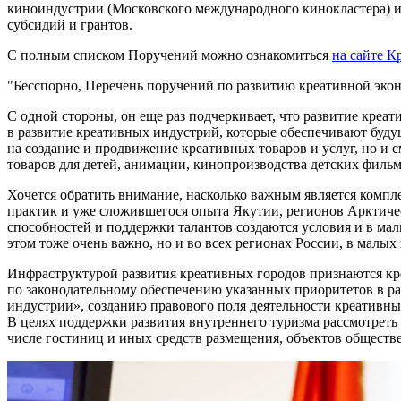
киноиндустрии (Московского международного кинокластера) и 
субсидий и грантов.
С полным списком Поручений можно ознакомиться
на сайте К
"Бесспорно, Перечень поручений по развитию креативной эк
С одной стороны, он еще раз подчеркивает, что развитие кре
в развитие креативных индустрий, которые обеспечивают будущ
на создание и продвижение креативных товаров и услуг, но и 
товаров для детей, анимации, кинопроизводства детских филь
Хочется обратить внимание, насколько важным является комп
практик и уже сложившегося опыта Якутии, регионов Арктичес
способностей и поддержки талантов создаются условия и в мал
этом тоже очень важно, но и во всех регионах России, в малых 
Инфраструктурой развития креативных городов признаются кре
по законодательному обеспечению указанных приоритетов в ра
индустрии», созданию правового поля деятельности креативн
В целях поддержки развития внутреннего туризма рассмотреть 
числе гостиниц и иных средств размещения, объектов обществе