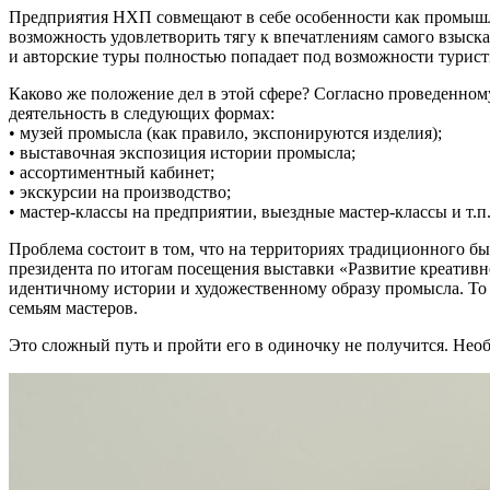
Предприятия НХП совмещают в себе особенности как промышле
возможность удовлетворить тягу к впечатлениям самого взыск
и авторские туры полностью попадает под возможности турист
Каково же положение дел в этой сфере? Согласно проведенно
деятельность в следующих формах:
• музей промысла (как правило, экспонируются изделия);
• выставочная экспозиция истории промысла;
• ассортиментный кабинет;
• экскурсии на производство;
• мастер-классы на предприятии, выездные мастер-классы и т.п
Проблема состоит в том, что на территориях традиционного б
президента по итогам посещения выставки «Развитие креативн
идентичному истории и художественному образу промысла. То ес
семьям мастеров.
Это сложный путь и пройти его в одиночку не получится. Не