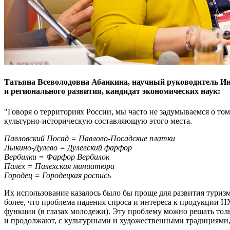
Татьяна Всеволодовна Абанкина, научный руководитель И
и регионального развития, кандидат экономических наук:
"Говоря о территориях России, мы часто не задумываемся о то
культурно-историческую составляющую этого места.
Павловский Посад = Павлово-Посадские платки
Лыкино-Дулево = Дулевский фарфор
Вербилки = Фарфор Вербилок
Палех = Палехская миниатюра
Городец = Городецкая роспись
Их использование казалось было бы проще для развития туризм
более, что проблема падения спроса и интереса к продукции 
функции (в глазах молодежи). Эту проблему можно решать тол
и продолжают, с культурными и художественными традициями,