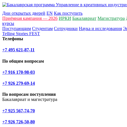
Дни открытых дверей
EN
Как поступить
Приёмная кампания — 2026
ИРКИ
Бакалавриат
Магистратура
курсы
Поступающим
Студентам
Сотрудники
Наука и исследования
Э
Telling Stories FEST
Телефоны
+7 495 621-87-11
По общим вопросам
+7 916 170-98-03
+7 926 279-69-14
По вопросам поступления
Бакалавриат и магистратура
+7 925 567-74-70
+7 926 726-50-80