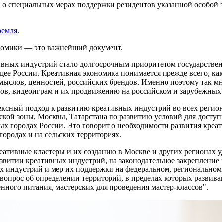
о специальных мерах поддержки резидентов указанной особой э
ремля
.
ономики — это важнейший документ.
ативных индустрий стало долгосрочным приоритетом государстве
ее России. Креативная экономика понимается прежде всего, как
смыслов, ценностей, российских брендов. Именно поэтому так мн
мов, видеоиграм и их продвижению на российском и зарубежных
лексный подход к развитию креативных индустрий во всех реги
кой зоны, Москвы, Татарстана по развитию условий для доступ
ых городах России. Это говорит о необходимости развития креа
городах и на сельских территориях.
ативные кластеры и их созданию в Москве и других регионах уд
звитии креативных индустрий, на законодательное закрепление 
ых индустрий и мер их поддержки на федеральном, регионально
вопрос об определении территорий, в пределах которых развива
нного питания, мастерских для проведения мастер-классов".