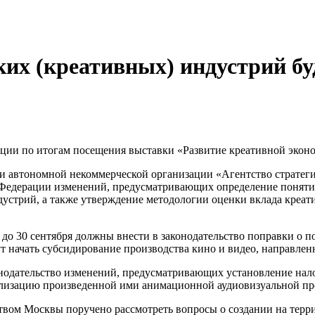
их (креативных) индустрий бу
ии по итогам посещения выставки «Развитие креативной эконом
ии автономной некоммерческой организации «Агентство страте
й Федерации изменений, предусматривающих определение поняти
дустрий, а также утверждение методологии оценки вклада креа
до 30 сентября должны внести в законодательство поправки о 
гут начать субсидирование производства кино и видео, направл
онодательство изменений, предусматривающих установление нало
ализацию произведенной ими анимационной аудиовизуальной пр
вом Москвы поручено рассмотреть вопросы о создании на терри