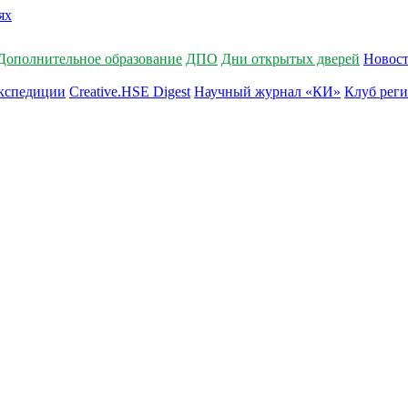
Дополнительное образование
ДПО
Дни открытых дверей
Новос
кспедиции
Creative.HSE Digest
Научный журнал «КИ»
Клуб рег