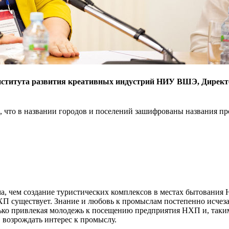
нститута развития креативных индустрий НИУ ВШЭ, Директо
м, что в названии городов и поселений зашифрованы названия пр
а, чем создание туристических комплексов в местах бытования 
НХП существует. Знание и любовь к промыслам постепенно исче
ько привлекая молодежь к посещению предприятия НХП и, таким 
 возрождать интерес к промыслу.