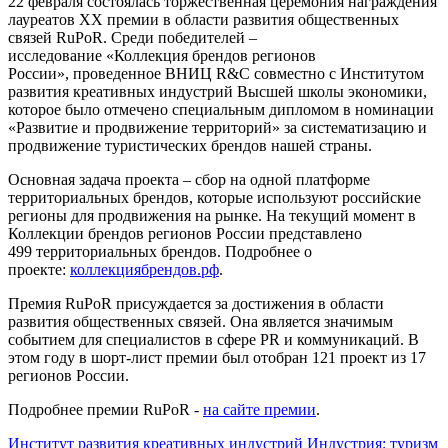
22 февраля
состоялась торжественная церемония награждения
лауреатов XX премии в области развития общественных
связей RuPoR. Среди победителей –
исследование «Коллекция брендов регионов
России», проведенное ВНИЦ R&C совместно с Институтом
развития креативных индустрий Высшей школы экономики,
которое было отмечено специальным дипломом в номинации
«Развитие и продвижение территорий» за систематизацию и
продвижение туристических брендов нашей страны.
Основная задача проекта – сбор на одной платформе
территориальных брендов, которые используют российские
регионы для продвижения на рынке. На текущий момент в
Коллекции брендов регионов России представлено
499 территориальных брендов. Подробнее о
проекте:
коллекциябрендов.рф
.
Премия RuPoR присуждается за достижения в области
развития общественных связей. Она является значимым
событием для специалистов в сфере PR и коммуникаций. В
этом году в шорт-лист премии был отобран 121 проект из 17
регионов России.
Подробнее премии RuPoR -
на сайте премии
.
Институт развития креативных индустрий
Индустрия: туризм