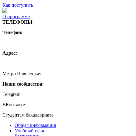
Как поступить
О программе
ТЕЛЕФОНЫ
Телефон:
+7 (495) 744 11 15
creative@hse.ru
Адрес:
115054, Москва, Малая Пионерская ул., 12
Метро Павелецкая
Наши сообщества:
Telegram:
https://t.me/creativehse
ВКонтакте:
https://vk.com/creativehse
Студентам бакалавриата
Общая информация
Учебный офис