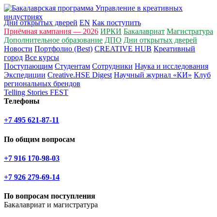
Дни открытых дверей
EN
Как поступить
Приёмная кампания — 2026
ИРКИ
Бакалавриат
Магистратура
Дополнительное образование
ДПО
Дни открытых дверей
Новости
Портфолио (Best)
CREATIVE HUB
Креативный
город
Все курсы
Поступающим
Студентам
Сотрудники
Наука и исследования
Экспедиции
Creative.HSE Digest
Научный журнал «КИ»
Клуб
региональных брендов
Telling Stories FEST
Телефоны
+7 495 621-87-11
По общим вопросам
+7 916 170-98-03
+7 926 279-69-14
По вопросам поступления
Бакалавриат и магистратура