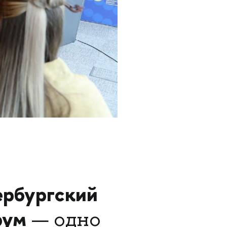
ербургский
рум
— одно