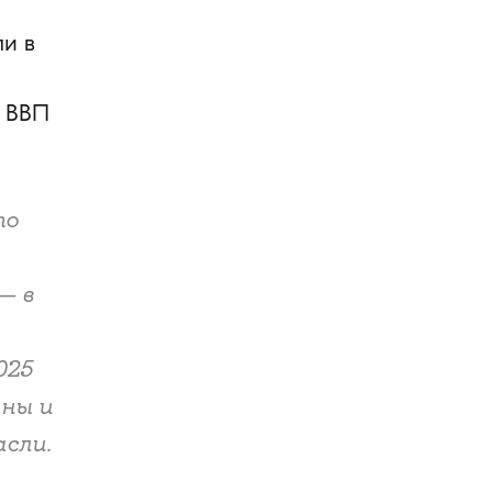
ли в
% ВВП
то
— в
025
ны и
сли.