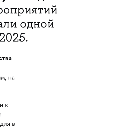
роприятий
али одной
2025.
ства
м, на
и к
е
дия в