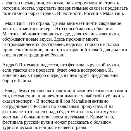
средство насыщения, это язык, на котором можно строить
истории, мосты, укреплять доверительные связи и продвигать
позитивный образ страны. В частности, России в Малайзии.
- Малайзия - это страна, где еда занимает почти сакральное
место, - отметил спикер. - Это способ жизни, общения.
Местные обожают говорить о еде, делятся впечатлениями,
обсуждают новые вкусы. Здесь проходит много
гастрономических фестивалей, ведь еда -способ не только
привлечь внимание, но и стать отправной точкой для диалога
о культуре и традициях России.
Андрей Потемкин надеется, что фестиваль русской кухни,
если удастся его провести, будет очень востребован. И,
конечно же, в первую очередь на нем будут представлены
борщ и блины.
- Блюда будут украшены традиционными русскими узорами и
это, несомненно, привлечет внимание малайской публики, -
сказал эксперт. - В последний год Малайзия активно
сотрудничает с Россией по халяльным продуктам. И на
фестивале этот акцент надо будет учитывать, потому что
местные в большинстве своем мусульмане. Кроме того,
фестиваль русской кухни может рассказать о большом
туристическом потенциале нашей страны.