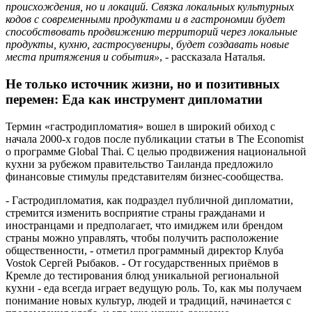
происхождения, но и локаций. Связка локальных культурных
кодов с современными продуктами и в гастрономии будет
способствовать продвижению территорий через локальные
продукты, кухню, гастросувениры, будет создавать новые
места притяжения и события»
, - рассказала Наталья.
Не только источник жизни, но и позитивных
перемен: Еда как инструмент дипломатии
Термин «гастродипломатия» вошел в широкий обиход с
начала 2000-х годов после публикации статьи в The Economist
о программе Global Thai. С целью продвижения национальной
кухни за рубежом правительство Таиланда предложило
финансовые стимулы представителям бизнес-сообщества.
- Гастродипломатия, как подраздел публичной дипломатии,
стремится изменить восприятие страны гражданами и
иностранцами и предполагает, что имиджем или брендом
страны можно управлять, чтобы получить расположение
общественности, - отметил программный директор Клуба
Vostok Сергей Рыбаков. - От государственных приёмов в
Кремле до тестирования блюд уникальной региональной
кухни - еда всегда играет ведущую роль. То, как мы получаем
понимание новых культур, людей и традиций, начинается с