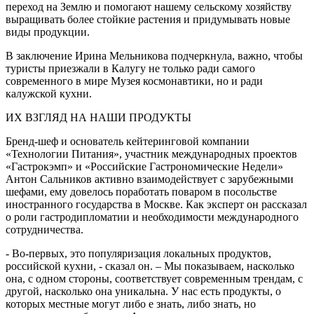
переход на Землю и помогают нашему сельскому хозяйству
выращивать более стойкие растения и придумывать новые
виды продукции.
В заключение Ирина Мельникова подчеркнула, важно, чтобы
туристы приезжали в Калугу не только ради самого
современного в мире Музея космонавтики, но и ради
калужской кухни.
ИХ ВЗГЛЯД НА НАШИ ПРОДУКТЫ
Бренд-шеф и основатель кейтеринговой компании
«Технологии Питания», участник международных проектов
«Гастрокэмп» и «Российские Гастрономические Недели»
Антон Сальников активно взаимодействует с зарубежными
шефами, ему довелось поработать поваром в посольстве
иностранного государства в Москве. Как эксперт он рассказал
о роли гастродипломатии и необходимости международного
сотрудничества.
- Во-первых, это популяризация локальных продуктов,
российской кухни, - сказал он. – Мы показываем, насколько
она, с одном стороны, соответствует современным трендам, с
другой, насколько она уникальна. У нас есть продукты, о
которых местные могут либо е знать, либо знать, но