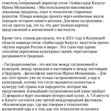
отметила генеральный директор отеля «Амбассадор Калуга»
Ирина Мельникова. - Мы использовали максимально
локальные продукты, опыт и технологии старинных
рецептов. Повара команды проекта через необычные вкусы
передали историю нашего региона. Для меня гастрономия -
это не просто еда, это то, что дает полную картину
представлений и впечатлений о местности.
Кроме того, спикер рассказала, что в 2021 году в Калужской
области команда отеля «Амбассадор Калуга» запустила проект
«Кухни народов России и мира». Это стало еще одним
способом укрепления культурных связей, через которые
раскрываются традиции.
- Гастродипломатия - это мостик между гастрономией и
культурой, между прошлым и настоящим и между настоящим
и будущим, - философски заметила Ирина Мельникова. - Для
нас этот проект уже не только гастрономический, а еще и
культурный, потому что гости окунаются полностью в
культуру той страны или народности, которые мы
представляем. Ближайший гастрономический ужин пройдет
15 февраля и будет посвящен белорусской кухне. А 7-8 августа
в Калуге состоится уже третий международный фестиваль
«Космическая еда», где мы говорим о технологиях
космической еды и о том, как эти технологии из космоса