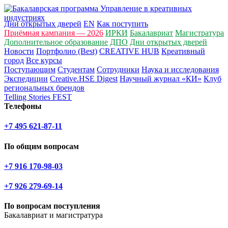
Дни открытых дверей
EN
Как поступить
Приёмная кампания — 2026
ИРКИ
Бакалавриат
Магистратура
Дополнительное образование
ДПО
Дни открытых дверей
Новости
Портфолио (Best)
CREATIVE HUB
Креативный
город
Все курсы
Поступающим
Студентам
Сотрудники
Наука и исследования
Экспедиции
Creative.HSE Digest
Научный журнал «КИ»
Клуб
региональных брендов
Telling Stories FEST
Телефоны
+7 495 621-87-11
По общим вопросам
+7 916 170-98-03
+7 926 279-69-14
По вопросам поступления
Бакалавриат и магистратура