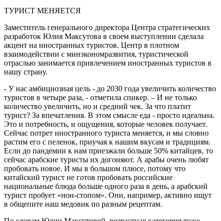
ТУРИСТ МЕНЯЕТСЯ
Заместитель генерального директора Центра стратегических
разработок Юлия Максутова в своем выступлении сделала
акцент на иностранных туристов. Центр в плотном
взаимодействии с минэкономразвития, туристической
отраслью занимается привлечением иностранных туристов в
нашу страну.
- У нас амбициозная цель - до 2030 года увеличить количество
туристов в четыре раза, - отметила спикер. – И не только
количество увеличить, но и средний чек. За что платит
турист? За впечатления. В этом смысле еда - просто идеальна.
Это и потребность, и ощущения, которые человек получает.
Сейчас потрет иностранного туриста меняется, и мы словно
растим его с пеленок, приучая к нашим вкусам и традициям.
Если до пандемии к нам приезжали больше 50% китайцев, то
сейчас арабские туристы их догоняют. А арабы очень любят
пробовать новое. И мы в большом плюсе, потому что
китайский турист не готов пробовать российские
национальные блюда больше одного раза в день, а арабский
турист пробует «нон-стопом». Они, например, активно ищут
в общепите наш медовик по разным рецептам.
По словам Юлии Максутовой, возрастная категория тоже