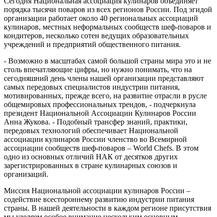
Сегодня Национальная ассоциация кулинаров объединяет
порядка тысячи поваров из всех регионов России. Под эгидой
организации работает около 40 региональных ассоциаций
кулинаров, местных неформальных сообществ шеф-поваров и
кондитеров, несколько сотен ведущих образовательных
учреждений и предприятий общественного питания.
- Возможно в масштабах самой большой страны мира это и не
столь впечатляющие цифры, но нужно понимать, что на
сегодняшний день члены нашей организации представляют
самых передовых специалистов индустрии питания,
мотивированных, прежде всего, на развитие отрасли в русле
общемировых профессиональных трендов, - подчеркнула
президент Национальной Ассоциации Кулинаров России
Анна Жукова. - Подобный трансфер знаний, практики,
передовых технологий обеспечивает Национальной
ассоциации кулинаров России членство во Всемирной
ассоциации сообществ шеф-поваров – World Chefs. В этом
одно из основных отличий НАК от десятков других
зарегистрированных в стране кулинарных союзов и
организаций.
Миссия Национальной ассоциации кулинаров России –
содействие всестороннему развитию индустрии питания
страны. В нашей деятельности в каждом регионе присутствия
мы уделяем особое внимание нескольким основным