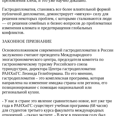
преломления хлеба, и это уже научно доказано.
Гастродипломатия, становясь все более влиятельной формой
публичной дипломатии, демонстрирует «мягкую» силу для
решения некоторых проблем, с которыми сталкиваются люди
— от решения семейных и бизнес-вопросов до проблематики
изменения климата и предотвращения глобальных
конфликтов.
ЗАКОННОЕ ПРИЗНАНИЕ
Основоположником современной гастродипломатии в России
заслуженно считают президента Международного
эногастрономического центра, председателя комитета по
гастрономическому туризму Российского союза
туриндустрии, директора Центра гастродипломатии
РАНХиГС Леонида Гелибтермана. По его мнению,
гастродипломатия – это комплексная программа, которая
направлена на изменение имиджа страны или региона, его
позиционирование с помощью национальной или
региональной кухни.
- У нас в стране это явление сравнительно новое, вот уже три
года в РАНХиГС существует учебная программа (68 часов)
для студентов третьего курса факультета международных
отношений, - сказал эксперт. - В вузе в прошлом году был