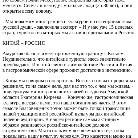
меняется. Сейчас к нам едут молодые люди (25-30 лет), и они
открыты всему новому.
- Мы знакомим иностранцев с культурой и гостеприимством
русской души, - заключила эксперт. – И у нас уже 15 целевых
стран, туристов из которых мы активно приглашаем в Россию.
КИТАЙ – РОССИЯ
Амурская область имеет протяженную границу с Китаем.
Неудивительно, что китайские туристы здесь значительно
преобладают. И в этой связи взаимодействие России и Китая
в гастрономической сфере проходит достаточно интенсивно.
- Когда мы говорим о повороте на Восток и новых прорывных
решениях, то на самом деле, для нас это то, с чем мы живем, -
подчеркнула министр внешних связей и туризма Амурской
области Екатерина Киреева. – Конечно же, гастрономическая
культура всегда с нами, это наша органичная часть. В этом
смысле Благовещенск точно может быть точкой трансляции
нашей традиционной российской культуры для китайской
целевой аудитории. В нашем регионе самым активным
образом развивается российско-китайское деловое
сотрудничество. Мы используем все возможности, чтобы
показывать нашу культуру через еду. Это касается и меню на