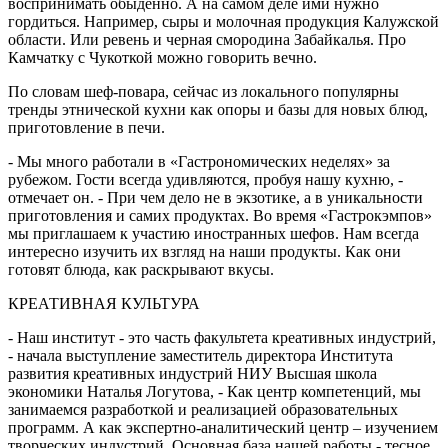
воспринимать обыденно. А на самом деле ими нужно
гордиться. Например, сыры и молочная продукция Калужской
области. Или ревень и черная смородина Забайкалья. Про
Камчатку с Чукоткой можно говорить вечно.
По словам шеф-повара, сейчас из локального популярны
тренды этнической кухни как опоры и базы для новых блюд,
приготовление в печи.
- Мы много работали в «Гастрономических неделях» за
рубежом. Гости всегда удивляются, пробуя нашу кухню, -
отмечает он. - При чем дело не в экзотике, а в уникальности
приготовления и самих продуктах. Во время «Гастрокэмпов»
мы приглашаем к участию иностранных шефов. Нам всегда
интересно изучить их взгляд на наши продукты. Как они
готовят блюда, как раскрывают вкусы.
КРЕАТИВНАЯ КУЛЬТУРА
- Наш институт - это часть факультета креативных индустрий,
- начала выступление заместитель директора Института
развития креативных индустрий НИУ Высшая школа
экономики Наталья Логутова, - Как центр компетенций, мы
занимаемся разработкой и реализацией образовательных
программ. А как экспертно-аналитический центр – изучением
творческих индустрий. Основная база нашей работы - тесное