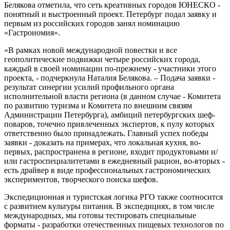
Белякова отметила, что сеть креативных городов ЮНЕСКО -
понятный и выстроенный проект. Петербург подал заявку и
первым из российских городов занял номинацию
«Гастрономия».
«В рамках новой международной повестки и все
геополитические подвижки четыре российских города,
каждый в своей номинации по-прежнему - участники этого
проекта, - подчеркнула Наталия Белякова. – Подача заявки -
результат синергии усилий профильного органа
исполнительной власти региона (в данном случае - Комитета
по развитию туризма и Комитета по внешним связям
Администрации Петербурга), амбиций петербургских шеф-
поваров, точечно привлеченных экспертов, к пулу которых
ответственно было принадлежать. Главный успех победы
заявки - доказать на примерах, что локальная кухня, во-
первых, распространена в регионе, входит продуктовыми и/
или гастроспециалитетами в ежедневный рацион, во-вторых -
есть драйвер в виде профессиональных гастрономических
экспериментов, творческого поиска шефов.
Экспедиционная и туристская логика РГО также соотносится
с развитием культуры питания. В экспедициях, в том числе
международных, мы готовы тестировать специальные
форматы - разработки отечественных пищевых технологов по