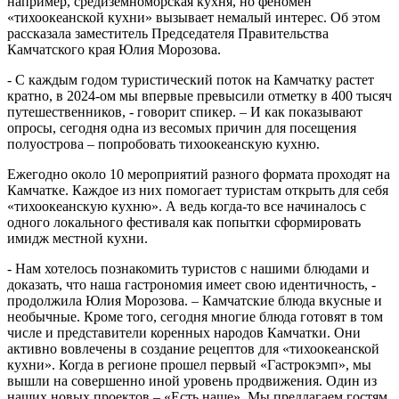
например, средиземноморская кухня, но феномен
«тихоокеанской кухни» вызывает немалый интерес. Об этом
рассказала заместитель Председателя Правительства
Камчатского края Юлия Морозова.
- С каждым годом туристический поток на Камчатку растет
кратно, в 2024-ом мы впервые превысили отметку в 400 тысяч
путешественников, - говорит спикер. – И как показывают
опросы, сегодня одна из весомых причин для посещения
полуострова – попробовать тихоокеанскую кухню.
Ежегодно около 10 мероприятий разного формата проходят на
Камчатке. Каждое из них помогает туристам открыть для себя
«тихоокеанскую кухню». А ведь когда-то все начиналось с
одного локального фестиваля как попытки сформировать
имидж местной кухни.
- Нам хотелось познакомить туристов с нашими блюдами и
доказать, что наша гастрономия имеет свою идентичность, -
продолжила Юлия Морозова. – Камчатские блюда вкусные и
необычные. Кроме того, сегодня многие блюда готовят в том
числе и представители коренных народов Камчатки. Они
активно вовлечены в создание рецептов для «тихоокеанской
кухни». Когда в регионе прошел первый «Гастрокэмп», мы
вышли на совершенно иной уровень продвижения. Один из
наших новых проектов – «Есть наше». Мы предлагаем гостям