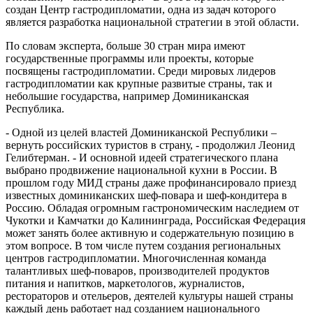
создан Центр гастродипломатии, одна из задач которого
является разработка национальной стратегии в этой области.
По словам эксперта, больше 30 стран мира имеют
государственные программы или проекты, которые
посвящены гастродипломатии. Среди мировых лидеров
гастродипломатии как крупные развитые страны, так и
небольшие государства, например Доминиканская
Республика.
- Одной из целей властей Доминиканской Республики –
вернуть российских туристов в страну, - продолжил Леонид
Гелибтерман. - И основной идеей стратегического плана
выбрано продвижение национальной кухни в России. В
прошлом году МИД страны даже профинансировало приезд
известных доминиканских шеф-повара и шеф-кондитера в
Россию. Обладая огромным гастрономическим наследием от
Чукотки и Камчатки до Калининграда, Российская Федерация
может занять более активную и содержательную позицию в
этом вопросе. В том числе путем создания региональных
центров гастродипломатии. Многочисленная команда
талантливых шеф-поваров, производителей продуктов
питания и напитков, маркетологов, журналистов,
рестораторов и отельеров, деятелей культуры нашей страны
каждый день работает над созданием национального