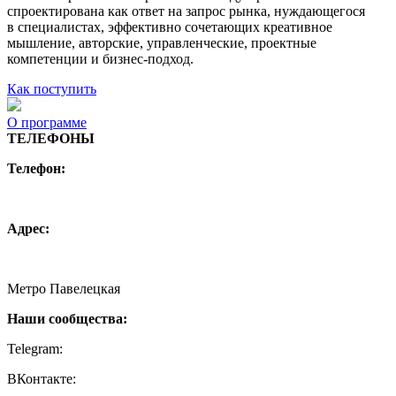
спроектирована как ответ на запрос рынка, нуждающегося
в специалистах, эффективно сочетающих креативное
мышление, авторские, управленческие, проектные
компетенции и бизнес-подход.
Как поступить
О программе
ТЕЛЕФОНЫ
Телефон:
+7 (495) 744 11 15
creative@hse.ru
Адрес:
115054, Москва, Малая Пионерская ул., 12
Метро Павелецкая
Наши сообщества:
Telegram:
https://t.me/creativehse
ВКонтакте:
https://vk.com/creativehse