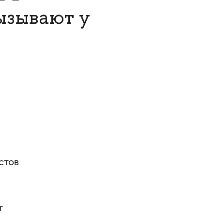
ызывают у
стов
т