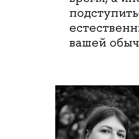
подступитьс
естествен
вашей обыч