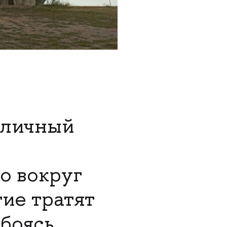
 личный
о вокруг
гие тратят
 боясь