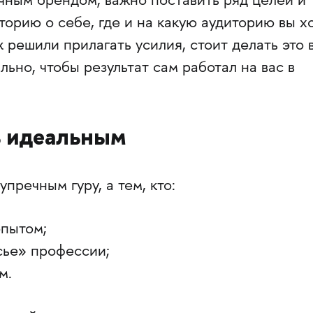
чным брендом, важно поставить ряд целей и
сторию о себе, где и на какую аудиторию вы х
ж решили прилагать усилия, стоит делать это 
ьно, чтобы результат сам работал на вас в
 идеальным
пречным гуру, а тем, кто:
опытом;
сье» профессии;
м.