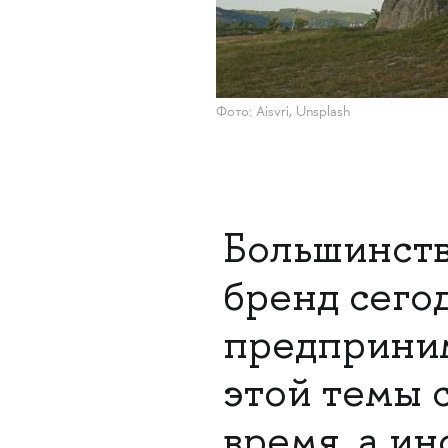
Фото: Aisvri, Unsplash
Большинств
бренд сегод
предприним
этой темы с
время, а ин