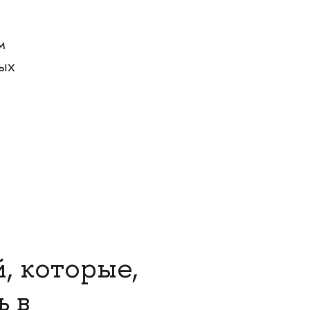
м
ых
, которые,
ь в