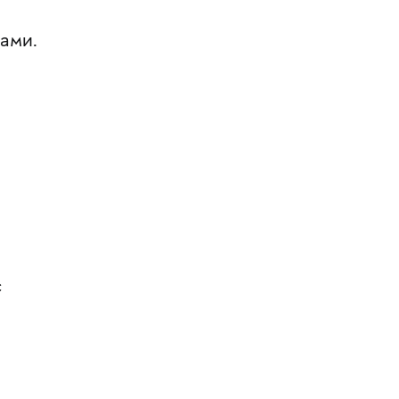
ами.
с